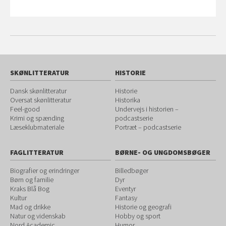
SKØNLITTERATUR
HISTORIE
Dansk skønlitteratur
Historie
Oversat skønlitteratur
Historika
Feel-good
Undervejs i historien –
Krimi og spænding
podcastserie
Læseklubmateriale
Portræt – podcastserie
FAGLITTERATUR
BØRNE- OG UNGDOMSBØGER
Biografier og erindringer
Billedbøger
Børn og familie
Dyr
Kraks Blå Bog
Eventyr
Kultur
Fantasy
Mad og drikke
Historie og geografi
Natur og videnskab
Hobby og sport
Nord Academic
Humor