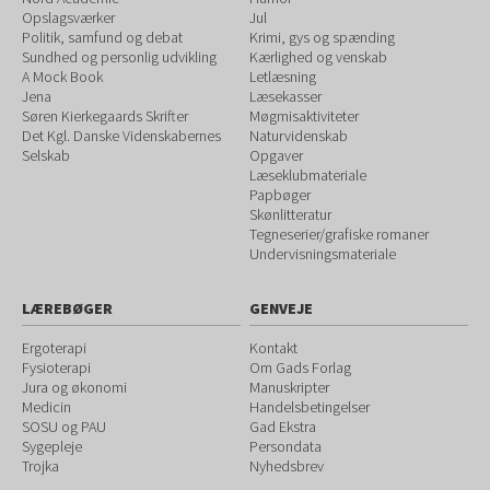
Opslagsværker
Jul
Politik, samfund og debat
Krimi, gys og spænding
Sundhed og personlig udvikling
Kærlighed og venskab
A Mock Book
Letlæsning
Jena
Læsekasser
Søren Kierkegaards Skrifter
Møgmisaktiviteter
Det Kgl. Danske Videnskabernes
Naturvidenskab
Selskab
Opgaver
Læseklubmateriale
Papbøger
Skønlitteratur
Tegneserier/grafiske romaner
Undervisningsmateriale
LÆREBØGER
GENVEJE
Ergoterapi
Kontakt
Fysioterapi
Om Gads Forlag
Jura og økonomi
Manuskripter
Medicin
Handelsbetingelser
SOSU og PAU
Gad Ekstra
Sygepleje
Persondata
Trojka
Nyhedsbrev