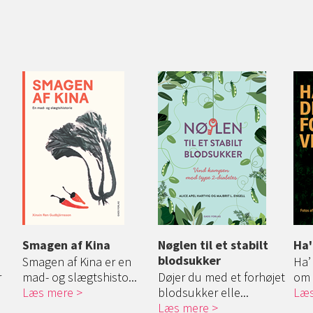
Smagen af Kina
Nøglen til et stabilt
Ha'
blodsukker
Smagen af Kina er en
Ha’
r
mad- og slægtshisto...
Døjer du med et forhøjet
om 
Læs mere
blodsukker elle...
Læs
Læs mere