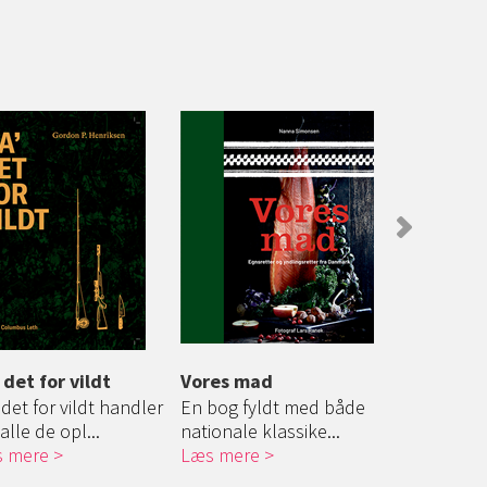
 det for vildt
Vores mad
De fem fra
 det for vildt handler
En bog fyldt med både
De fleste d
alle de opl...
nationale klassike...
at vi i dag ha
 mere
Læs mere
Læs mere