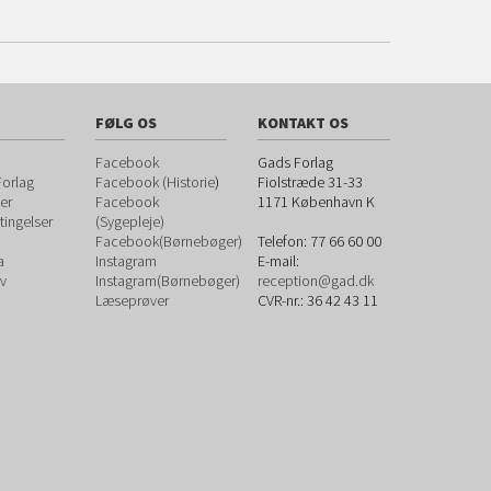
FØLG OS
KONTAKT OS
Facebook
Gads Forlag
orlag
Facebook (Historie
)
Fiolstræde 31-33
er
Facebook
1171
København K
ingelser
(Sygepleje)
Facebook(Børnebøger)
Telefon:
77 66 60 00
a
Instagram
E-mail:
v
Instagram(Børnebøger)
reception@gad.dk
Læseprøver
CVR-nr.: 36 42 43 11