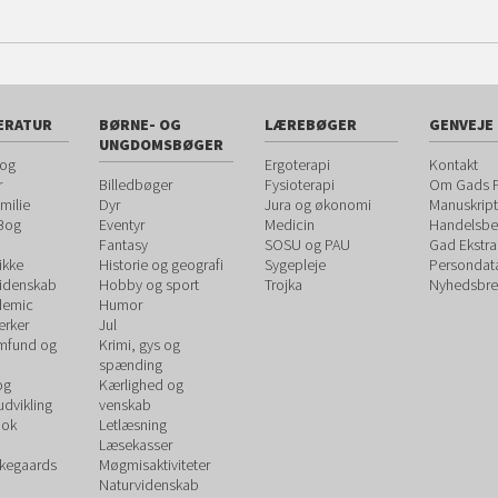
ERATUR
BØRNE- OG
LÆREBØGER
GENVEJE
UNGDOMSBØGER
 og
Ergoterapi
Kontakt
r
Billedbøger
Fysioterapi
Om Gads F
milie
Dyr
Jura og økonomi
Manuskript
 Bog
Eventyr
Medicin
Handelsbet
Fantasy
SOSU og PAU
Gad Ekstra
ikke
Historie og geografi
Sygepleje
Persondat
videnskab
Hobby og sport
Trojka
Nyhedsbre
demic
Humor
rker
Jul
amfund og
Krimi, gys og
spænding
og
Kærlighed og
udvikling
venskab
ook
Letlæsning
Læsekasser
rkegaards
Møgmisaktiviteter
Naturvidenskab