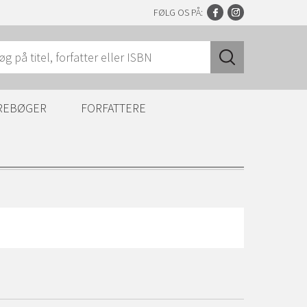
FØLG OS PÅ:
REBØGER
FORFATTERE