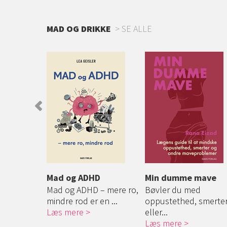
MAD OG DRIKKE
SE ALLE
kogebogen
Mad og ADHD
Min dumme mave
længere
Mad og ADHD – mere ro,
Bøvler du med
, når ...
mindre rod er en ...
oppustethed, smerte
Læs mere
eller...
Læs mere