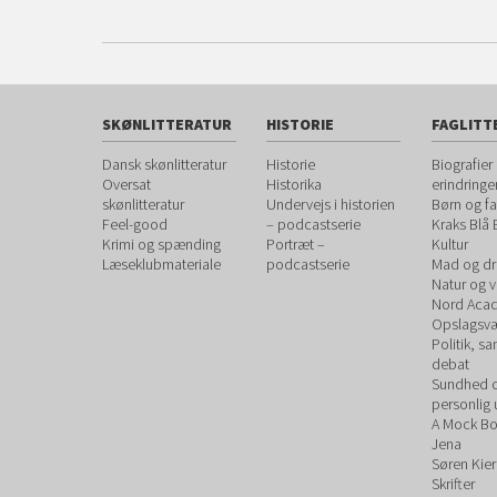
SKØNLITTERATUR
HISTORIE
FAGLITT
Dansk skønlitteratur
Historie
Biografier
Oversat
Historika
erindringe
skønlitteratur
Undervejs i historien
Børn og fa
Feel-good
– podcastserie
Kraks Blå
Krimi og spænding
Portræt –
Kultur
Læseklubmateriale
podcastserie
Mad og dr
Natur og 
Nord Aca
Opslagsvæ
Politik, s
debat
Sundhed 
personlig 
A Mock B
Jena
Søren Kie
Skrifter