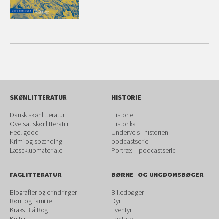
SKØNLITTERATUR
HISTORIE
Dansk skønlitteratur
Historie
Oversat skønlitteratur
Historika
Feel-good
Undervejs i historien –
Krimi og spænding
podcastserie
Læseklubmateriale
Portræt – podcastserie
FAGLITTERATUR
BØRNE- OG UNGDOMSBØGER
Biografier og erindringer
Billedbøger
Børn og familie
Dyr
Kraks Blå Bog
Eventyr
Kultur
Fantasy