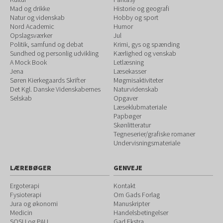
Mad og drikke
Historie og geografi
Natur og videnskab
Hobby og sport
Nord Academic
Humor
Opslagsværker
Jul
Politik, samfund og debat
Krimi, gys og spænding
Sundhed og personlig udvikling
Kærlighed og venskab
A Mock Book
Letlæsning
Jena
Læsekasser
Søren Kierkegaards Skrifter
Møgmisaktiviteter
Det Kgl. Danske Videnskabernes
Naturvidenskab
Selskab
Opgaver
Læseklubmateriale
Papbøger
Skønlitteratur
Tegneserier/grafiske romaner
Undervisningsmateriale
LÆREBØGER
GENVEJE
Ergoterapi
Kontakt
Fysioterapi
Om Gads Forlag
Jura og økonomi
Manuskripter
Medicin
Handelsbetingelser
SOSU og PAU
Gad Ekstra