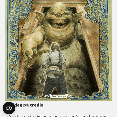
Trolden på tredje
I
Trolden på tredje og to andre eventyr
puster Martin