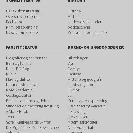
SKØNLITTERATUR
HISTORIE
Dansk skønlitteratur
Historie
Oversat skønlitteratur
Historika
Feel-good
Undervejs i historien –
Krimi og spænding
podcastserie
Læseklubmateriale
Portræt – podcastserie
FAGLITTERATUR
BØRNE- OG UNGDOMSBØGER
Biografier og erindringer
Billedbøger
Børn og familie
Dyr
Kraks Blå Bog
Eventyr
Kultur
Fantasy
Mad og drikke
Historie og geografi
Natur og videnskab
Hobby og sport
Nord Academic
Humor
Opslagsværker
Jul
Politik, samfund og debat
Krimi, gys og spænding
Sundhed og personlig udvikling
Kærlighed og venskab
A Mock Book
Letlæsning
Jena
Læsekasser
Søren Kierkegaards Skrifter
Møgmisaktiviteter
Det Kgl. Danske Videnskabernes
Naturvidenskab
Selskab
Opgaver