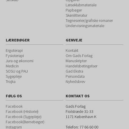
Læseklubmateriale
Papbøger
Skønlitteratur
Tegneserier/grafiske romaner
Undervisningsmateriale
LÆREBØGER
GENVEJE
Ergoterapi
Kontakt
Fysioterapi
Om Gads Forlag
Jura og økonomi
Manuskripter
Medicin
Handelsbetingelser
SOSU og PAU
Gad Ekstra
Sygepleje
Persondata
Trojka
Nyhedsbrev
FØLG OS
KONTAKT OS
Facebook
Gads Forlag
Facebook (Historie
)
Fiolstræde 31-33
Facebook (Sygepleje)
1171
København K
Facebook(Børnebøger)
Instagram
Telefon:
77 66 60 00