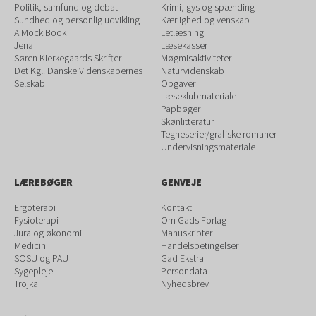
Politik, samfund og debat
Krimi, gys og spænding
Sundhed og personlig udvikling
Kærlighed og venskab
A Mock Book
Letlæsning
Jena
Læsekasser
Søren Kierkegaards Skrifter
Møgmisaktiviteter
Det Kgl. Danske Videnskabernes
Naturvidenskab
Selskab
Opgaver
Læseklubmateriale
Papbøger
Skønlitteratur
Tegneserier/grafiske romaner
Undervisningsmateriale
LÆREBØGER
GENVEJE
Ergoterapi
Kontakt
Fysioterapi
Om Gads Forlag
Jura og økonomi
Manuskripter
Medicin
Handelsbetingelser
SOSU og PAU
Gad Ekstra
Sygepleje
Persondata
Trojka
Nyhedsbrev