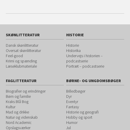
SKØNLITTERATUR
HISTORIE
Dansk skønlitteratur
Historie
Oversat skønlitteratur
Historika
Feel-good
Undervejs i historien –
Krimi og spænding
podcastserie
Læseklubmateriale
Portræt – podcastserie
FAGLITTERATUR
BØRNE- OG UNGDOMSBØGER
Biografier og erindringer
Billedbøger
Børn og familie
Dyr
Kraks Blå Bog
Eventyr
Kultur
Fantasy
Mad og drikke
Historie og geografi
Natur og videnskab
Hobby og sport
Nord Academic
Humor
Opslagsværker
Jul