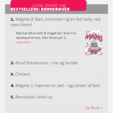
BESTSELLERE: BØRNEBØGER
1.
Møgmis 8: Bien, blomsten og en fed baby ved
navn Amor!
Man kan blive ramt af meget her i livet. For
eksempel en bus. Eller Amors pil. S...
Læs mere
2.
Knud Rasmussen - sne og hunde
3.
Chicken
4.
Møgmis 1: Hævnen er sød – og stinker af fisk!
5.
Beruselse: Level up
Se flere