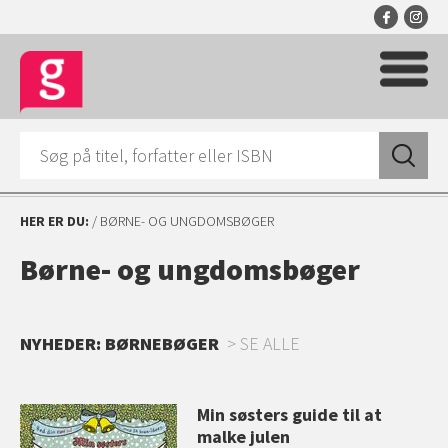
HER ER DU:
/ BØRNE- OG UNGDOMSBØGER
Børne- og ungdomsbøger
NYHEDER: BØRNEBØGER
SE ALLE
Min søsters guide til at
malke julen
os