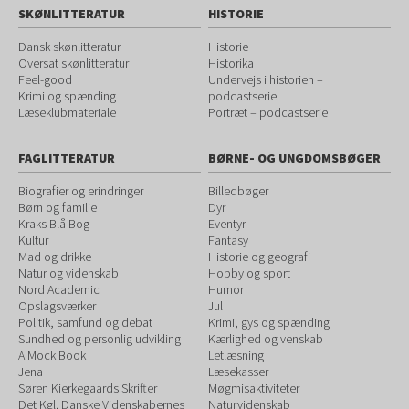
SKØNLITTERATUR
HISTORIE
Dansk skønlitteratur
Historie
Oversat skønlitteratur
Historika
Feel-good
Undervejs i historien –
Krimi og spænding
podcastserie
Læseklubmateriale
Portræt – podcastserie
FAGLITTERATUR
BØRNE- OG UNGDOMSBØGER
Biografier og erindringer
Billedbøger
Børn og familie
Dyr
Kraks Blå Bog
Eventyr
Kultur
Fantasy
Mad og drikke
Historie og geografi
Natur og videnskab
Hobby og sport
Nord Academic
Humor
Opslagsværker
Jul
Politik, samfund og debat
Krimi, gys og spænding
Sundhed og personlig udvikling
Kærlighed og venskab
A Mock Book
Letlæsning
Jena
Læsekasser
Søren Kierkegaards Skrifter
Møgmisaktiviteter
Det Kgl. Danske Videnskabernes
Naturvidenskab