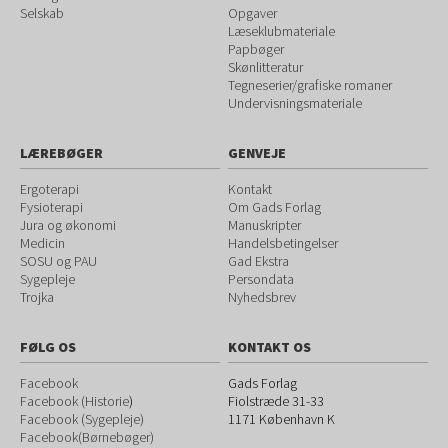
Selskab
Opgaver
Læseklubmateriale
Papbøger
Skønlitteratur
Tegneserier/grafiske romaner
Undervisningsmateriale
LÆREBØGER
GENVEJE
Ergoterapi
Kontakt
Fysioterapi
Om Gads Forlag
Jura og økonomi
Manuskripter
Medicin
Handelsbetingelser
SOSU og PAU
Gad Ekstra
Sygepleje
Persondata
Trojka
Nyhedsbrev
FØLG OS
KONTAKT OS
Facebook
Gads Forlag
Facebook (Historie
)
Fiolstræde 31-33
Facebook (Sygepleje)
1171
København K
Facebook(Børnebøger)