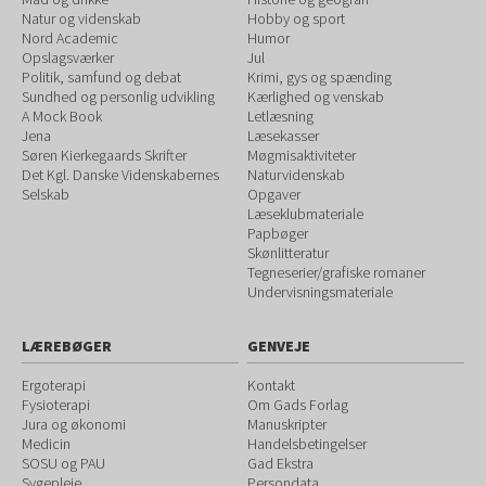
Natur og videnskab
Hobby og sport
Nord Academic
Humor
Opslagsværker
Jul
Politik, samfund og debat
Krimi, gys og spænding
Sundhed og personlig udvikling
Kærlighed og venskab
A Mock Book
Letlæsning
Jena
Læsekasser
Søren Kierkegaards Skrifter
Møgmisaktiviteter
Det Kgl. Danske Videnskabernes
Naturvidenskab
Selskab
Opgaver
Læseklubmateriale
Papbøger
Skønlitteratur
Tegneserier/grafiske romaner
Undervisningsmateriale
LÆREBØGER
GENVEJE
Ergoterapi
Kontakt
Fysioterapi
Om Gads Forlag
Jura og økonomi
Manuskripter
Medicin
Handelsbetingelser
SOSU og PAU
Gad Ekstra
Sygepleje
Persondata