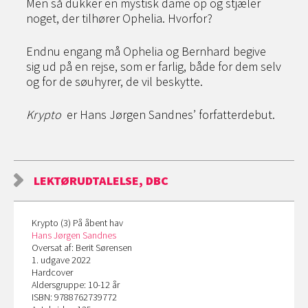
Men så dukker en mystisk dame op og stjæler
noget, der tilhører Ophelia. Hvorfor?
Endnu engang må Ophelia og Bernhard begive
sig ud på en rejse, som er farlig, både for dem selv
og for de søuhyrer, de vil beskytte.
Krypto
er Hans Jørgen Sandnes’ forfatterdebut.
LEKTØRUDTALELSE, DBC
Krypto (3) På åbent hav
Hans Jørgen Sandnes
Oversat af: Berit Sørensen
1. udgave 2022
Hardcover
Aldersgruppe: 10-12 år
ISBN: 9788762739772