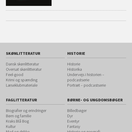
SKØNLITTERATUR
HISTORIE
Dansk skønlitteratur
Historie
Oversat skønlitteratur
Historika
Feel-good
Undervejs i historien –
Krimi og spænding
podcastserie
Læseklubmateriale
Portræt – podcastserie
FAGLITTERATUR
BØRNE- OG UNGDOMSBØGER
Biografier og erindringer
Billedbøger
Børn og familie
Dyr
Kraks Blå Bog
Eventyr
Kultur
Fantasy
Mad og drikke
Historie og geografi