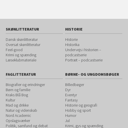
SKØNLITTERATUR
HISTORIE
Dansk skønlitteratur
Historie
Oversat skønlitteratur
Historika
Feel-good
Undervejs i historien –
Krimi og spænding
podcastserie
Læseklubmateriale
Portræt – podcastserie
FAGLITTERATUR
BØRNE- OG UNGDOMSBØGER
Biografier og erindringer
Billedbøger
Børn og familie
Dyr
Kraks Blå Bog
Eventyr
Kultur
Fantasy
Mad og drikke
Historie og geografi
Natur og videnskab
Hobby og sport
Nord Academic
Humor
Opslagsværker
Jul
Politik, samfund og debat
Krimi, gys og spænding