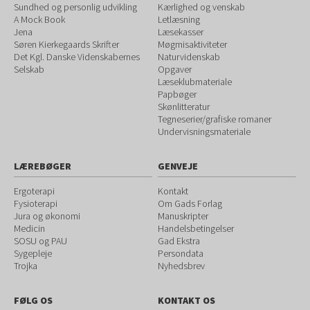
Sundhed og personlig udvikling
Kærlighed og venskab
A Mock Book
Letlæsning
Jena
Læsekasser
Søren Kierkegaards Skrifter
Møgmisaktiviteter
Det Kgl. Danske Videnskabernes
Naturvidenskab
Selskab
Opgaver
Læseklubmateriale
Papbøger
Skønlitteratur
Tegneserier/grafiske romaner
Undervisningsmateriale
LÆREBØGER
GENVEJE
Ergoterapi
Kontakt
Fysioterapi
Om Gads Forlag
Jura og økonomi
Manuskripter
Medicin
Handelsbetingelser
SOSU og PAU
Gad Ekstra
Sygepleje
Persondata
Trojka
Nyhedsbrev
FØLG OS
KONTAKT OS