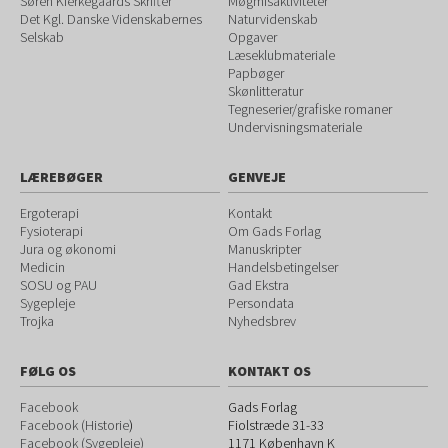
Søren Kierkegaards Skrifter
Møgmisaktiviteter
Det Kgl. Danske Videnskabernes
Naturvidenskab
Selskab
Opgaver
Læseklubmateriale
Papbøger
Skønlitteratur
Tegneserier/grafiske romaner
Undervisningsmateriale
LÆREBØGER
GENVEJE
Ergoterapi
Kontakt
Fysioterapi
Om Gads Forlag
Jura og økonomi
Manuskripter
Medicin
Handelsbetingelser
SOSU og PAU
Gad Ekstra
Sygepleje
Persondata
Trojka
Nyhedsbrev
FØLG OS
KONTAKT OS
Facebook
Gads Forlag
Facebook (Historie
)
Fiolstræde 31-33
Facebook (Sygepleje)
1171
København K