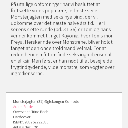
På utallige opfordringer har vi besluttet at
fortsætte vores populære, letlæste serie
Monsterjagten med seks nye bind, der vil
udkomme over det næste halve års tid. Her i
seriens sjette runde (bd. 31-36) er Tom og hans
venner kommet til riget Kayonia, hvor Toms mor
Freya, Herskerinde over Monstrene, bliver holdt
fanget af den onde troldmand Velmal. For at
redde hende må Tom finde seks ingredienser til
en eliksir. Men først er han nødt til at besejre de
frygtindgydende, vilde monstre, som vogter over
ingredienserne.
Monsterjagten (31) Øglekongen Komodo
Adam Blade
Oversat af: Trine Bech
Hardcover
ISBN: 9788762722583
Antal sider: 120