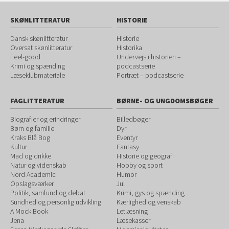
SKØNLITTERATUR
HISTORIE
Dansk skønlitteratur
Historie
Oversat skønlitteratur
Historika
Feel-good
Undervejs i historien –
Krimi og spænding
podcastserie
Læseklubmateriale
Portræt – podcastserie
FAGLITTERATUR
BØRNE- OG UNGDOMSBØGER
Biografier og erindringer
Billedbøger
Børn og familie
Dyr
Kraks Blå Bog
Eventyr
Kultur
Fantasy
Mad og drikke
Historie og geografi
Natur og videnskab
Hobby og sport
Nord Academic
Humor
Opslagsværker
Jul
Politik, samfund og debat
Krimi, gys og spænding
Sundhed og personlig udvikling
Kærlighed og venskab
A Mock Book
Letlæsning
Jena
Læsekasser