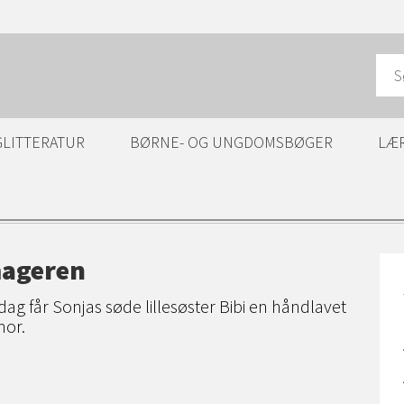
GLITTERATUR
BØRNE- OG UNGDOMSBØGER
LÆ
ageren
dag får Sonjas søde lillesøster Bibi en håndlavet
mor.