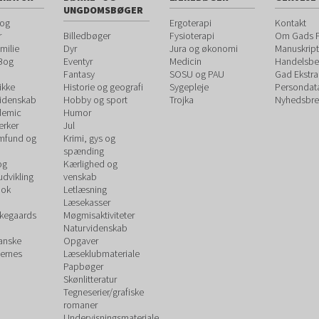
UNGDOMSBØGER
 og
Ergoterapi
Kontakt
r
Billedbøger
Fysioterapi
Om Gads F
milie
Dyr
Jura og økonomi
Manuskript
 Bog
Eventyr
Medicin
Handelsbet
Fantasy
SOSU og PAU
Gad Ekstra
ikke
Historie og geografi
Sygepleje
Persondat
videnskab
Hobby og sport
Trojka
Nyhedsbre
demic
Humor
rker
Jul
amfund og
Krimi, gys og
spænding
og
Kærlighed og
udvikling
venskab
ook
Letlæsning
Læsekasser
rkegaards
Møgmisaktiviteter
Naturvidenskab
Danske
Opgaver
ernes
Læseklubmateriale
Papbøger
Skønlitteratur
Tegneserier/grafiske
romaner
Undervisningsmateriale