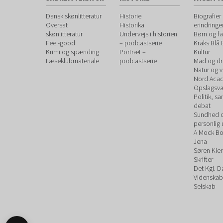
Dansk skønlitteratur
Historie
Biografier
Oversat
Historika
erindringe
skønlitteratur
Undervejs i historien
Børn og fa
Feel-good
– podcastserie
Kraks Blå
Krimi og spænding
Portræt –
Kultur
Læseklubmateriale
podcastserie
Mad og dr
Natur og 
Nord Aca
Opslagsvæ
Politik, s
debat
Sundhed 
personlig 
A Mock B
Jena
Søren Kie
Skrifter
Det Kgl. 
Videnskab
Selskab