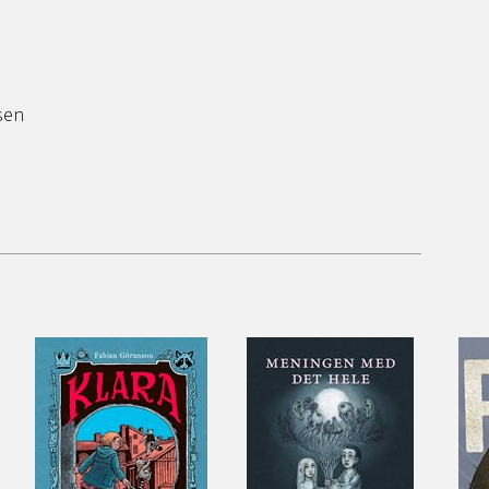
orstein Thomsen
at