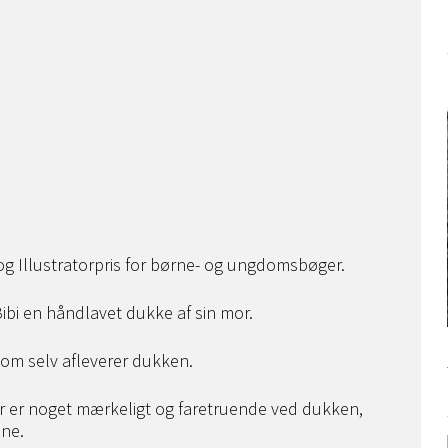
s og Illustratorpris for børne- og ungdomsbøger.
Bibi en håndlavet dukke af sin mor.
som selv afleverer dukken.
der er noget mærkeligt og faretruende ved dukken,
ne.