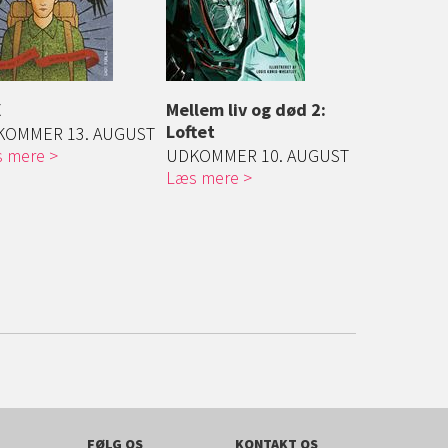
X
Mellem liv og død 2:
Mindre end
Loftet
KOMMER 13. AUGUST
Greg er 15 å
 mere
UDKOMMER 10. AUGUST
kun sjældent
Læs mere
Læs mere
FØLG OS
KONTAKT OS