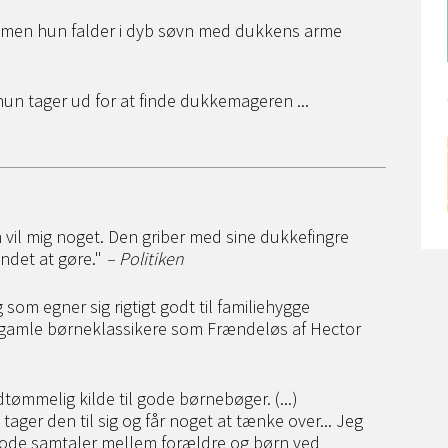
e - men hun falder i dyb søvn med dukkens arme
å hun tager ud for at finde dukkemageren ...
 vil mig noget. Den griber med sine dukkefingre
andet at gøre."
– Politiken
om egner sig rigtigt godt til familiehygge
ed gamle børneklassikere som Frændeløs af Hector
ømmelig kilde til gode børnebøger. (...)
 tager den til sig og får noget at tænke over... Jeg
l gode samtaler mellem forældre og børn ved