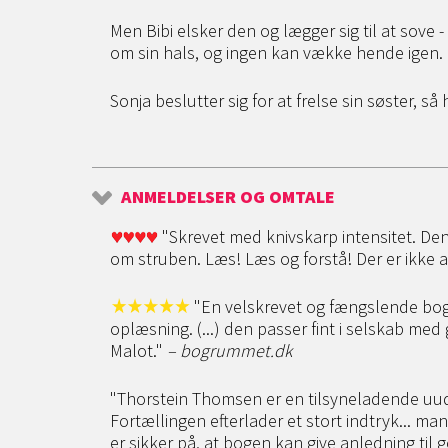
Men Bibi elsker den og lægger sig til at sov
om sin hals, og ingen kan vække hende igen.
Sonja beslutter sig for at frelse sin søster, s
ANMELDELSER OG OMTALE
"Skrevet med knivskarp intensitet. Den
om struben. Læs! Læs og forstå! Der er ikke 
"En velskrevet og fængslende bog s
oplæsning. (...) den passer fint i selskab m
Malot."
– bogrummet.dk
"Thorstein Thomsen er en tilsyneladende uudt
Fortællingen efterlader et stort indtryk... man
er sikker på, at bogen kan give anledning ti