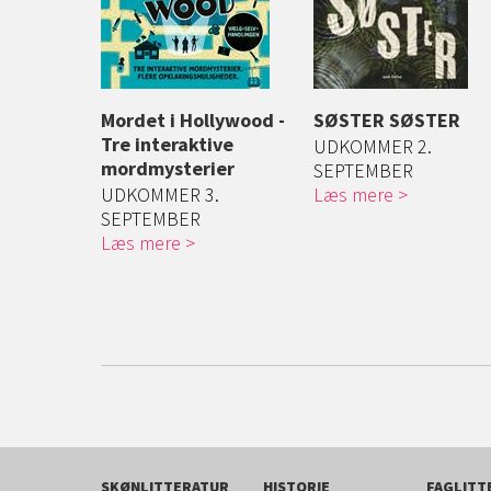
ge Rige
Mordet i Hollywood -
SØSTER SØSTER
tryllede
Tre interaktive
UDKOMMER 2.
mordmysterier
SEPTEMBER
 Jasmin er
UDKOMMER 3.
Læs mere
er...
SEPTEMBER
Læs mere
SKØNLITTERATUR
HISTORIE
FAGLITT