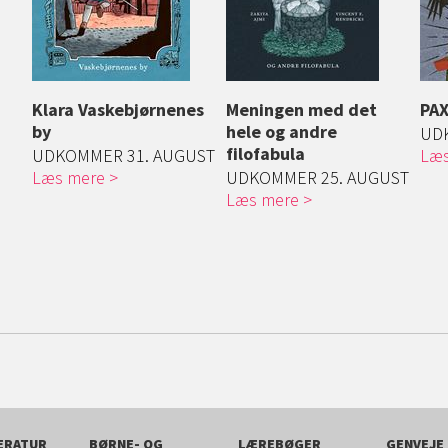
Klara Vaskebjørnenes
Meningen med det
PA
by
hele og andre
UD
filofabula
UDKOMMER 31. AUGUST
Læs
Læs mere
UDKOMMER 25. AUGUST
Læs mere
ERATUR
BØRNE- OG
LÆREBØGER
GENVEJE