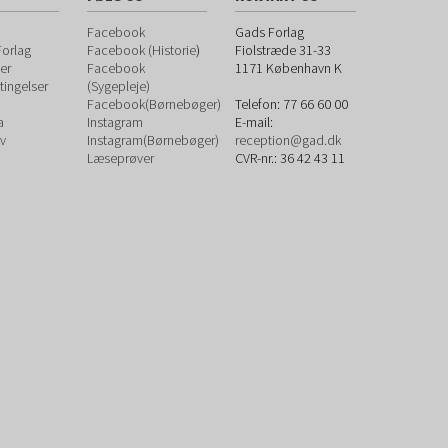
Facebook
Gads Forlag
orlag
Facebook (Historie
)
Fiolstræde 31-33
er
Facebook
1171
København K
ingelser
(Sygepleje)
Facebook(Børnebøger)
Telefon:
77 66 60 00
a
Instagram
E-mail:
v
Instagram(Børnebøger)
reception@gad.dk
Læseprøver
CVR-nr.: 36 42 43 11