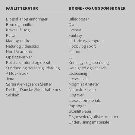
FAGLITTERATUR
BØRNE- OG UNGDOMSBØGER
Biografier og erindringer
Billedbøger
Børn og familie
Dyr
Kraks Blå Bog
Eventyr
Kultur
Fantasy
Mad og drikke
Historie og geografi
Natur og videnskab
Hobby og sport
Nord Academic
Humor
Opslagsværker
Jul
Politik, samfund og debat
Krimi, gys og spænding
Sundhed og personlig udvikling
Kærlighed og venskab
A Mock Book
Letlæsning
Jena
Læsekasser
Søren Kierkegaards Skrifter
Møgmisaktiviteter
Det Kgl. Danske Videnskabernes
Naturvidenskab
Selskab
Opgaver
Læseklubmateriale
Papbøger
Skønlitteratur
Tegneserier/grafiske romaner
Undervisningsmateriale