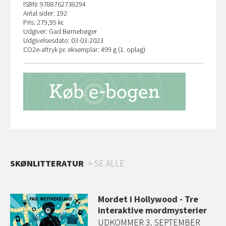
ISBN: 9788762738294
Antal sider: 192
Pris: 279,95 kr.
Udgiver: Gad Børnebøger
Udgivelsesdato: 03-03-2023
CO
2
e-aftryk pr. eksemplar: 499 g (1. oplag)
SKØNLITTERATUR
SE ALLE
et
Mordet i Hollywood - Tre
interaktive mordmysterier
e
UDKOMMER 3. SEPTEMBER