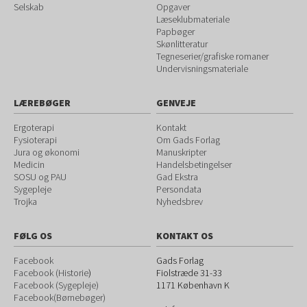
Selskab
Opgaver
Læseklubmateriale
Papbøger
Skønlitteratur
Tegneserier/grafiske romaner
Undervisningsmateriale
LÆREBØGER
GENVEJE
Ergoterapi
Kontakt
Fysioterapi
Om Gads Forlag
Jura og økonomi
Manuskripter
Medicin
Handelsbetingelser
SOSU og PAU
Gad Ekstra
Sygepleje
Persondata
Trojka
Nyhedsbrev
FØLG OS
KONTAKT OS
Facebook
Gads Forlag
Facebook (Historie
)
Fiolstræde 31-33
Facebook (Sygepleje)
1171
København K
Facebook(Børnebøger)