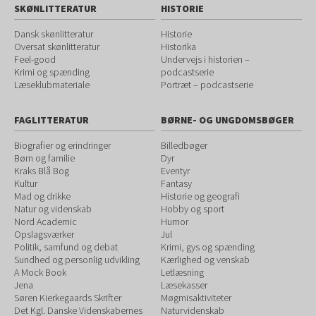
SKØNLITTERATUR
HISTORIE
Dansk skønlitteratur
Historie
Oversat skønlitteratur
Historika
Feel-good
Undervejs i historien –
Krimi og spænding
podcastserie
Læseklubmateriale
Portræt – podcastserie
FAGLITTERATUR
BØRNE- OG UNGDOMSBØGER
Biografier og erindringer
Billedbøger
Børn og familie
Dyr
Kraks Blå Bog
Eventyr
Kultur
Fantasy
Mad og drikke
Historie og geografi
Natur og videnskab
Hobby og sport
Nord Academic
Humor
Opslagsværker
Jul
Politik, samfund og debat
Krimi, gys og spænding
Sundhed og personlig udvikling
Kærlighed og venskab
A Mock Book
Letlæsning
Jena
Læsekasser
Søren Kierkegaards Skrifter
Møgmisaktiviteter
Det Kgl. Danske Videnskabernes
Naturvidenskab