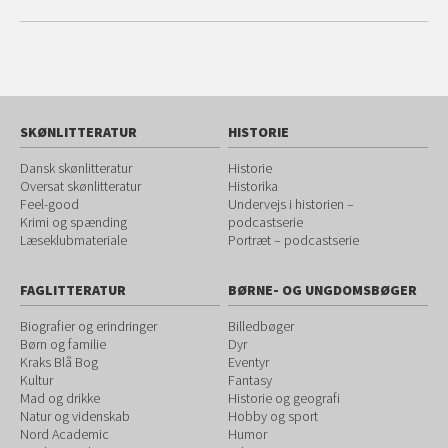
SKØNLITTERATUR
HISTORIE
Dansk skønlitteratur
Historie
Oversat skønlitteratur
Historika
Feel-good
Undervejs i historien –
Krimi og spænding
podcastserie
Læseklubmateriale
Portræt – podcastserie
FAGLITTERATUR
BØRNE- OG UNGDOMSBØGER
Biografier og erindringer
Billedbøger
Børn og familie
Dyr
Kraks Blå Bog
Eventyr
Kultur
Fantasy
Mad og drikke
Historie og geografi
Natur og videnskab
Hobby og sport
Nord Academic
Humor