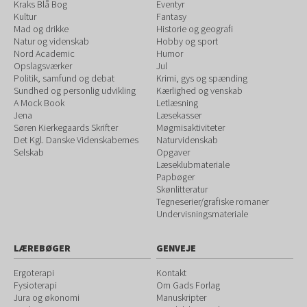
Kraks Blå Bog
Eventyr
Kultur
Fantasy
Mad og drikke
Historie og geografi
Natur og videnskab
Hobby og sport
Nord Academic
Humor
Opslagsværker
Jul
Politik, samfund og debat
Krimi, gys og spænding
Sundhed og personlig udvikling
Kærlighed og venskab
A Mock Book
Letlæsning
Jena
Læsekasser
Søren Kierkegaards Skrifter
Møgmisaktiviteter
Det Kgl. Danske Videnskabernes
Naturvidenskab
Selskab
Opgaver
Læseklubmateriale
Papbøger
Skønlitteratur
Tegneserier/grafiske romaner
Undervisningsmateriale
LÆREBØGER
GENVEJE
Ergoterapi
Kontakt
Fysioterapi
Om Gads Forlag
Jura og økonomi
Manuskripter