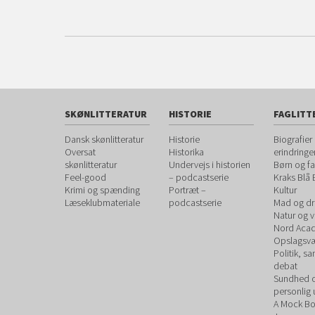
SKØNLITTERATUR
HISTORIE
FAGLITT
Dansk skønlitteratur
Historie
Biografier
Oversat
Historika
erindringe
skønlitteratur
Undervejs i historien
Børn og fa
Feel-good
– podcastserie
Kraks Blå
Krimi og spænding
Portræt –
Kultur
Læseklubmateriale
podcastserie
Mad og dr
Natur og 
Nord Aca
Opslagsvæ
Politik, s
debat
Sundhed 
personlig 
A Mock B