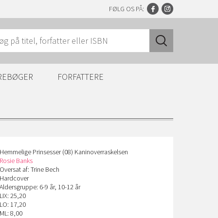
FØLG OS PÅ:
REBØGER
FORFATTERE
Hemmelige Prinsesser (08) Kaninoverraskelsen
Rosie Banks
Oversat af: Trine Bech
Hardcover
Aldersgruppe: 6-9 år, 10-12 år
LIX: 25,20
LO: 17,20
ML: 8,00