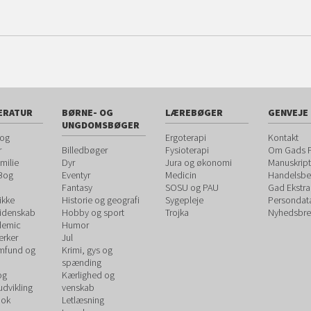
ERATUR
BØRNE- OG
LÆREBØGER
GENVEJE
UNGDOMSBØGER
 og
Ergoterapi
Kontakt
r
Billedbøger
Fysioterapi
Om Gads F
milie
Dyr
Jura og økonomi
Manuskript
 Bog
Eventyr
Medicin
Handelsbet
Fantasy
SOSU og PAU
Gad Ekstra
ikke
Historie og geografi
Sygepleje
Persondat
videnskab
Hobby og sport
Trojka
Nyhedsbre
demic
Humor
rker
Jul
amfund og
Krimi, gys og
spænding
og
Kærlighed og
udvikling
venskab
ook
Letlæsning