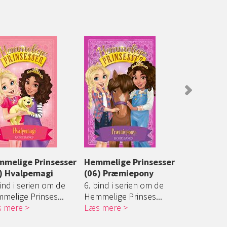
melige Prinsesser
Hemmelige Prinsesser
Hemmelige
) Hvalpemagi
(06) Præmiepony
(07) Killi
bind i serien om de
6. bind i serien om de
7. bind i se
melige Prinses...
Hemmelige Prinses...
Hemmelige P
 mere
Læs mere
Læs mere