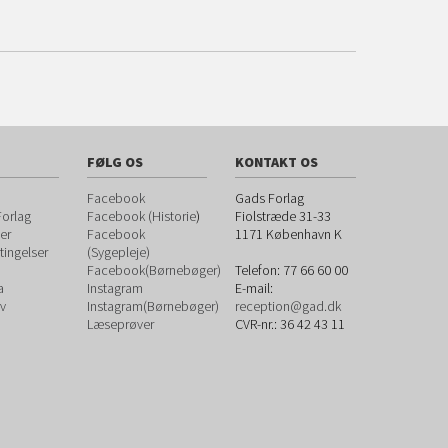
FØLG OS
KONTAKT OS
Facebook
Gads Forlag
orlag
Facebook (Historie
)
Fiolstræde 31-33
er
Facebook
1171
København K
ingelser
(Sygepleje)
Facebook(Børnebøger)
Telefon:
77 66 60 00
a
Instagram
E-mail:
v
Instagram(Børnebøger)
reception@gad.dk
Læseprøver
CVR-nr.: 36 42 43 11