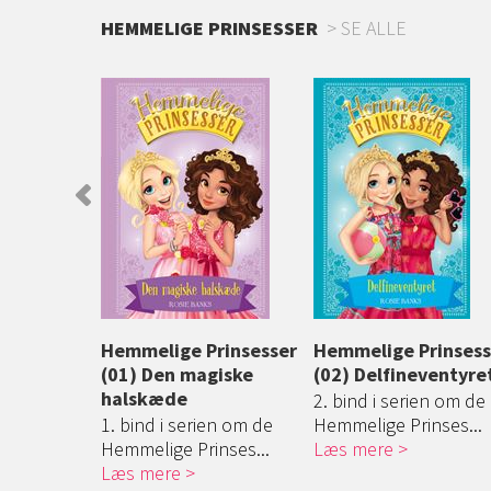
HEMMELIGE PRINSESSER
SE ALLE
rinsesser
Hemmelige Prinsesser
Hemmelige Prinsess
 tropeøen
(01) Den magiske
(02) Delfineventyre
halskæde
ien om de
2. bind i serien om de
nse...
1. bind i serien om de
Hemmelige Prinses...
Hemmelige Prinses...
Læs mere
Læs mere