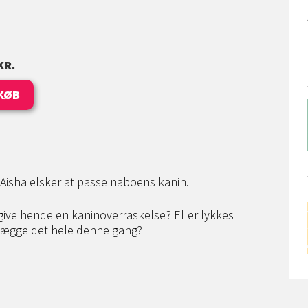
KR.
KØB
 Aisha elsker at passe naboens kanin.
 give hende en kaninoverraskelse? Eller lykkes
elægge det hele denne gang?