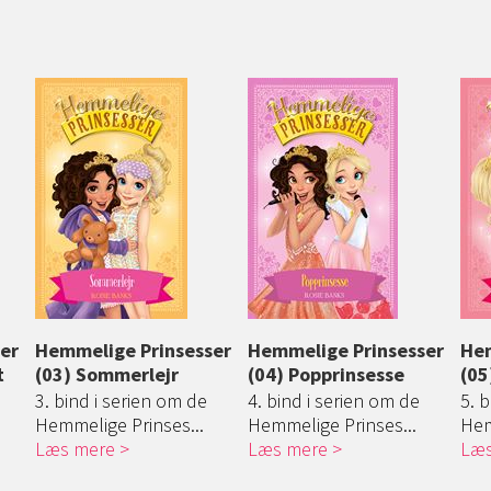
er
Hemmelige Prinsesser
Hemmelige Prinsesser
Hem
t
(03) Sommerlejr
(04) Popprinsesse
(05
3. bind i serien om de
4. bind i serien om de
5. 
Hemmelige Prinses...
Hemmelige Prinses...
Hem
Læs mere
Læs mere
Læs