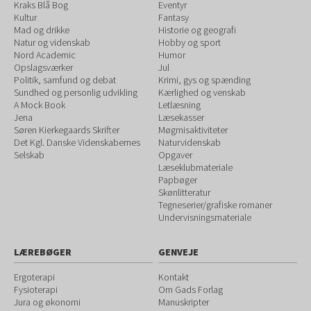
Kraks Blå Bog
Eventyr
Kultur
Fantasy
Mad og drikke
Historie og geografi
Natur og videnskab
Hobby og sport
Nord Academic
Humor
Opslagsværker
Jul
Politik, samfund og debat
Krimi, gys og spænding
Sundhed og personlig udvikling
Kærlighed og venskab
A Mock Book
Letlæsning
Jena
Læsekasser
Søren Kierkegaards Skrifter
Møgmisaktiviteter
Det Kgl. Danske Videnskabernes
Naturvidenskab
Selskab
Opgaver
Læseklubmateriale
Papbøger
Skønlitteratur
Tegneserier/grafiske romaner
Undervisningsmateriale
LÆREBØGER
GENVEJE
Ergoterapi
Kontakt
Fysioterapi
Om Gads Forlag
Jura og økonomi
Manuskripter