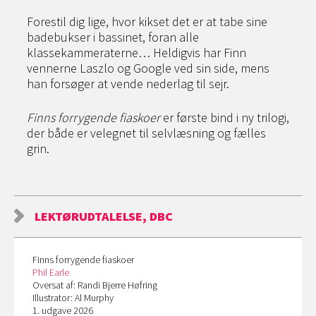
Forestil dig lige, hvor kikset det er at tabe sine
badebukser i bassinet, foran alle
klassekammeraterne… Heldigvis har Finn
vennerne Laszlo og Google ved sin side, mens
han forsøger at vende nederlag til sejr.
Finns forrygende fiaskoer
er første bind i ny trilogi,
der både er velegnet til selvlæsning og fælles
grin.
LEKTØRUDTALELSE, DBC
Finns forrygende fiaskoer
Phil Earle
Oversat af: Randi Bjerre Høfring
Illustrator: Al Murphy
1. udgave 2026