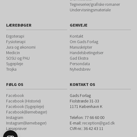
Tegneserier/grafiske romaner
Undervisningsmateriale
LÆREBØGER
GENVEJE
Ergoterapi
Kontakt
Fysioterapi
Om Gads Forlag
Jura og økonomi
Manuskripter
Medicin
Handelsbetingelser
SOSU og PAU
Gad Ekstra
Sygepleje
Persondata
Trojka
Nyhedsbrev
FØLG OS
KONTAKT OS
Facebook
Gads Forlag
Facebook (Historie
)
Fiolstræde 31-33
Facebook (Sygepleje)
1171
København K
Facebook(Børnebøger)
Instagram
Telefon:
77 66 60 00
Instagram(Børnebøger)
E-mail:
reception@gad.dk
Læseprøver
CVR-nr.: 36 42 43 11