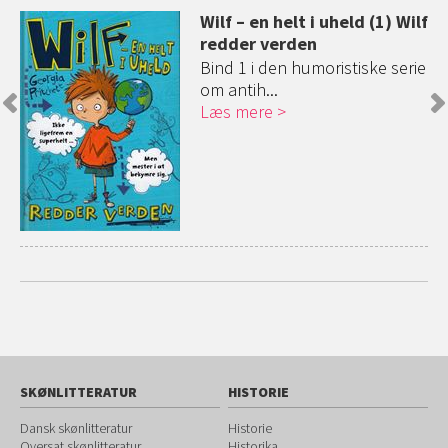
ilf
Wilf – en helt i uheld (1) Wilf
redder verden
rie
Bind 1 i den humoristiske serie
om antih...
Læs mere
SKØNLITTERATUR
HISTORIE
Dansk skønlitteratur
Historie
Oversat skønlitteratur
Historika