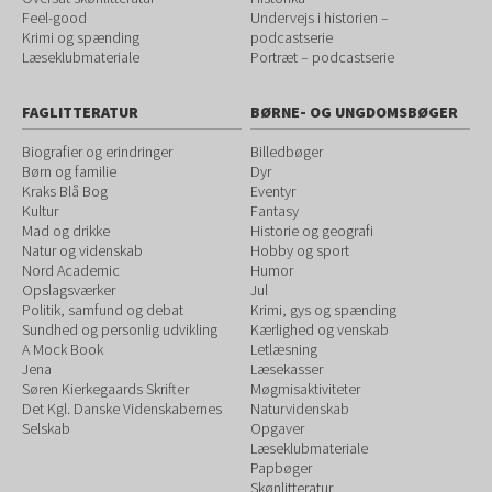
Feel-good
Undervejs i historien –
Krimi og spænding
podcastserie
Læseklubmateriale
Portræt – podcastserie
FAGLITTERATUR
BØRNE- OG UNGDOMSBØGER
Biografier og erindringer
Billedbøger
Børn og familie
Dyr
Kraks Blå Bog
Eventyr
Kultur
Fantasy
Mad og drikke
Historie og geografi
Natur og videnskab
Hobby og sport
Nord Academic
Humor
Opslagsværker
Jul
Politik, samfund og debat
Krimi, gys og spænding
Sundhed og personlig udvikling
Kærlighed og venskab
A Mock Book
Letlæsning
Jena
Læsekasser
Søren Kierkegaards Skrifter
Møgmisaktiviteter
Det Kgl. Danske Videnskabernes
Naturvidenskab
Selskab
Opgaver
Læseklubmateriale
Papbøger
Skønlitteratur