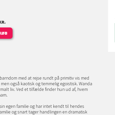
KR.
KØB
 barndom med at rejse rundt på primitiv vis med
ig, men også kaotisk og temmelig egoistisk. Wanda
alt liv. Ved et tilfælde finder hun ud af, hvem
ham.
in egen familie og har intet kendt til hendes
familie og snart tager handlingen en dramatisk