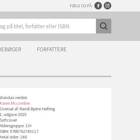
FØLG OS PÅ:
REBØGER
FORFATTERE
Wandas verden
Karen Mccombie
Oversat af: Randi Bjerre Høfring
1. udgave 2025
Softcover
Aldersgruppe: 13+
ISBN: 9788762745117
Antal sider: 246