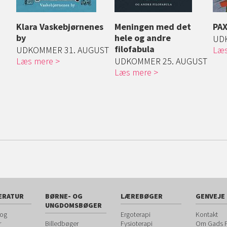
Klara Vaskebjørnenes
Meningen med det
PA
by
hele og andre
UD
filofabula
UDKOMMER 31. AUGUST
Læs
Læs mere
UDKOMMER 25. AUGUST
Læs mere
ERATUR
BØRNE- OG
LÆREBØGER
GENVEJE
UNGDOMSBØGER
 og
Ergoterapi
Kontakt
r
Billedbøger
Fysioterapi
Om Gads F