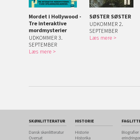
ge Rige
Mordet i Hollywood -
SØSTER SØSTER
tryllede
Tre interaktive
UDKOMMER 2.
mordmysterier
SEPTEMBER
 Jasmin er
UDKOMMER 3.
Læs mere
er...
SEPTEMBER
Læs mere
SKØNLITTERATUR
HISTORIE
FAGLITT
Dansk skønlitteratur
Historie
Biografier
Oversat
Historika
erindringe