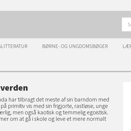
GLITTERATUR
BØRNE- OG UNGDOMSBØGER
LÆ
 verden
da har tilbragt det meste af sin barndom med
 på primitiv vis med sin frigjorte, rastløse, unge
ærlig, men også kaotisk og temmelig egoistisk.
r om at gå i skole og leve et mere normalt