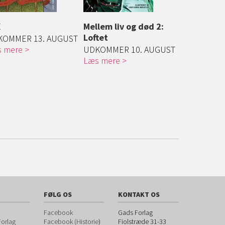
X
Mellem liv og død 2:
Mindre end
Loftet
KOMMER 13. AUGUST
Greg er 15 å
 mere
UDKOMMER 10. AUGUST
kun sjældent
Læs mere
Læs mere
FØLG OS
KONTAKT OS
Facebook
Gads Forlag
orlag
Facebook (Historie
)
Fiolstræde 31-33