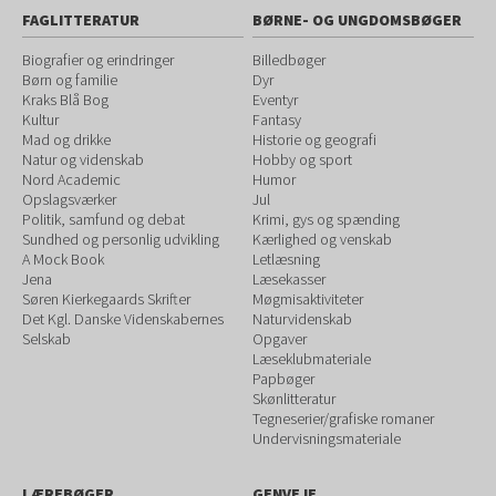
FAGLITTERATUR
BØRNE- OG UNGDOMSBØGER
Biografier og erindringer
Billedbøger
Børn og familie
Dyr
Kraks Blå Bog
Eventyr
Kultur
Fantasy
Mad og drikke
Historie og geografi
Natur og videnskab
Hobby og sport
Nord Academic
Humor
Opslagsværker
Jul
Politik, samfund og debat
Krimi, gys og spænding
Sundhed og personlig udvikling
Kærlighed og venskab
A Mock Book
Letlæsning
Jena
Læsekasser
Søren Kierkegaards Skrifter
Møgmisaktiviteter
Det Kgl. Danske Videnskabernes
Naturvidenskab
Selskab
Opgaver
Læseklubmateriale
Papbøger
Skønlitteratur
Tegneserier/grafiske romaner
Undervisningsmateriale
LÆREBØGER
GENVEJE