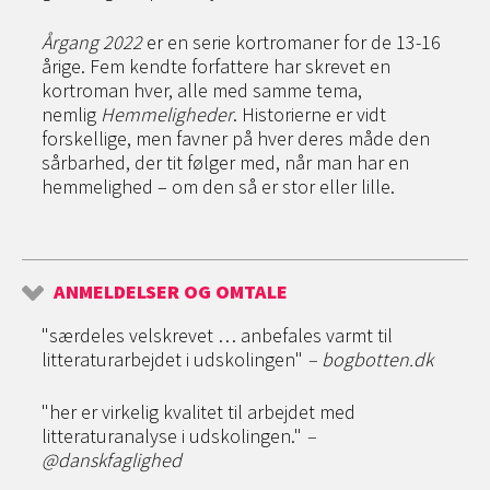
Årgang 2022
er en serie kortromaner for de 13-16
årige. Fem kendte forfattere har skrevet en
kortroman hver, alle med samme tema,
nemlig
Hemmeligheder
. Historierne er vidt
forskellige, men favner på hver deres måde den
sårbarhed, der tit følger med, når man har en
hemmelighed – om den så er stor eller lille.
ANMELDELSER OG OMTALE
"særdeles velskrevet … anbefales varmt til
litteraturarbejdet i udskolingen"
– bogbotten.dk
"her er virkelig kvalitet til arbejdet med
litteraturanalyse i udskolingen."
–
@danskfaglighed