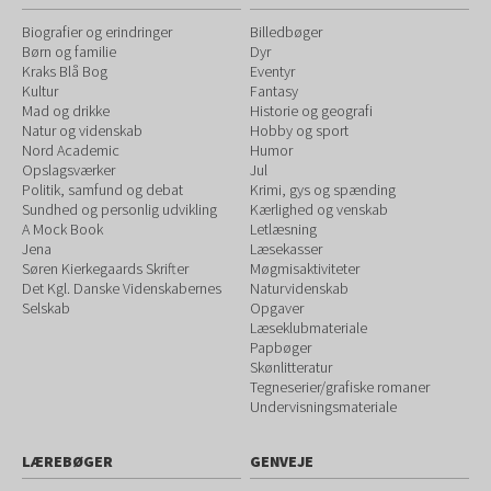
Biografier og erindringer
Billedbøger
Børn og familie
Dyr
Kraks Blå Bog
Eventyr
Kultur
Fantasy
Mad og drikke
Historie og geografi
Natur og videnskab
Hobby og sport
Nord Academic
Humor
Opslagsværker
Jul
Politik, samfund og debat
Krimi, gys og spænding
Sundhed og personlig udvikling
Kærlighed og venskab
A Mock Book
Letlæsning
Jena
Læsekasser
Søren Kierkegaards Skrifter
Møgmisaktiviteter
Det Kgl. Danske Videnskabernes
Naturvidenskab
Selskab
Opgaver
Læseklubmateriale
Papbøger
Skønlitteratur
Tegneserier/grafiske romaner
Undervisningsmateriale
LÆREBØGER
GENVEJE