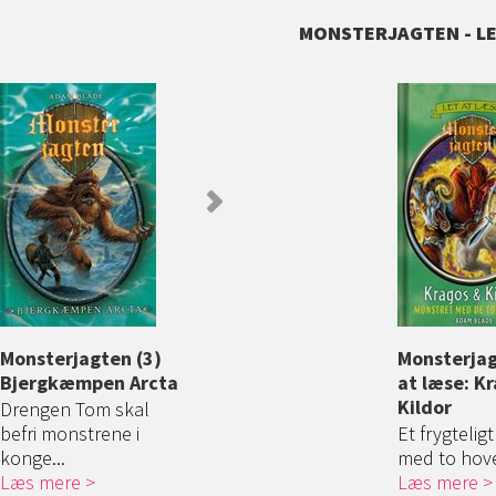
MONSTERJAGTEN - L
Monsterjagten (3)
Monsterjagten (4)
Monsterjag
Monsterjag
Bjergkæmpen Arcta
Kentauren Tagus
Sneuhyret
at læse: K
Kildor
Drengen Tom skal
Tom er den helt,
Drengen To
befri monstrene i
Avantia har ventet på.
sammen med
Et frygtelig
konge...
...
Elenna ...
med to hoved
Læs mere
Læs mere
Læs mere
Læs mere