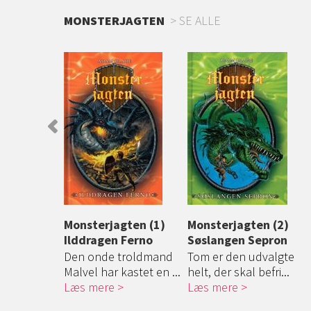
MONSTERJAGTEN
SE ALLE
gten (42)
Monsterjagten (1)
Monsterjagten (2)
ren
Ilddragen Ferno
Søslangen Sepron
Den onde troldmand
Tom er den udvalgte
 nord
Malvel har kastet en ...
helt, der skal befri...
ræber sig
Læs mere
Læs mere