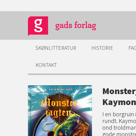
SKØNLITTERATUR
HISTORIE
FA
KONTAKT
Monster
Kaymo
I en borgrui
rundt. Kaymon
ond troldmand
gode monstre