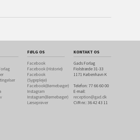
FØLG OS
KONTAKT OS
Facebook
Gads Forlag
orlag
Facebook (Historie
)
Fiolstræde 31-33
er
Facebook
1171
København K
ingelser
(Sygepleje)
Facebook(Børnebøger)
Telefon:
77 66 60 00
a
Instagram
E-mail:
v
Instagram(Børnebøger)
reception@gad.dk
Læseprøver
CVR-nr.: 36 42 43 11