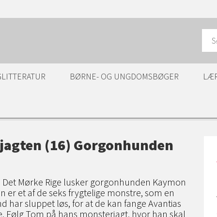
GLITTERATUR
BØRNE- OG UNGDOMSBØGER
LÆ
jagten (16) Gorgonhunden
n
n i Det Mørke Rige lusker gorgonhunden Kaymon
 er et af de seks frygtelige monstre, som en
 har sluppet løs, for at de kan fange Avantias
. Følg Tom på hans monsterjagt, hvor han skal