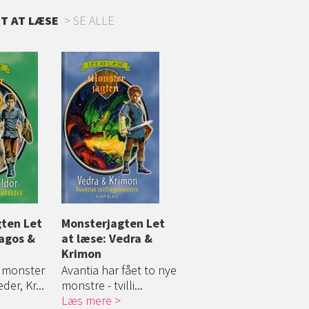
ET AT LÆSE
SE ALLE
ten (5)
ten Let
Monsterjagten (6)
Monsterjagten Let
Monsterjagten (7)
 Nanook
ragos &
Flammefuglen Epos
at læse: Vedra &
Kæmpeblæksprutten
Krimon
Zepha
m har
Kongeriget Avantia
 pigen
t monster
trues af seks
Avantia har fået to nye
Den onde troldmand
er, Kr...
magiske...
monstre - tvilli...
Malvel har stjålet de...
t
Læs mere
Læs mere
Læs mere