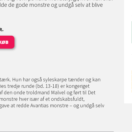
dde de gode monstre og undgå selv at blive
R.
KØB
tærk. Hun har også syleskarpe tænder og kan
ries tredje runde (bd. 13-18) er kongeriget
af den onde troldmand Malvel og ført til Det
monstre hver især af et ondskabsfuldt,
gave at redde Avantias monstre – og undgå selv