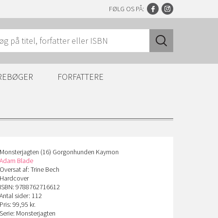
FØLG OS PÅ:
REBØGER
FORFATTERE
Monsterjagten (16) Gorgonhunden Kaymon
Adam Blade
Oversat af: Trine Bech
Hardcover
ISBN: 9788762716612
Antal sider: 112
Pris: 99,95 kr.
Serie: Monsterjagten