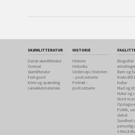
SKØNLITTERATUR
HISTORIE
FAGLITT
Dansk skønlitteratur
Historie
Biografier
Oversat
Historika
erindringe
skønlitteratur
Undervejs i historien
Børn og fa
Feel-good
– podcastserie
Kraks Blå
Krimi og spænding
Portræt –
Kultur
Læseklubmateriale
podcastserie
Mad og dr
Natur og 
Nord Aca
Opslagsvæ
Politik, s
debat
Sundhed 
personlig 
A Mock B