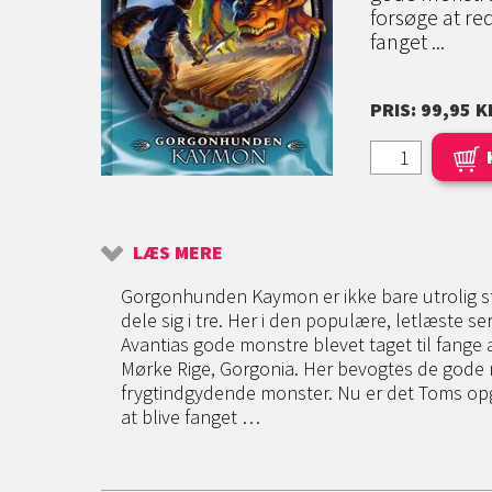
forsøge at re
fanget ...
PRIS: 99,95 K
LÆS MERE
Gorgonhunden Kaymon er ikke bare utrolig s
dele sig i tre. Her i den populære, letlæste se
Avantias gode monstre blevet taget til fange 
Mørke Rige, Gorgonia. Her bevogtes de gode 
frygtindgydende monster. Nu er det Toms op
at blive fanget …