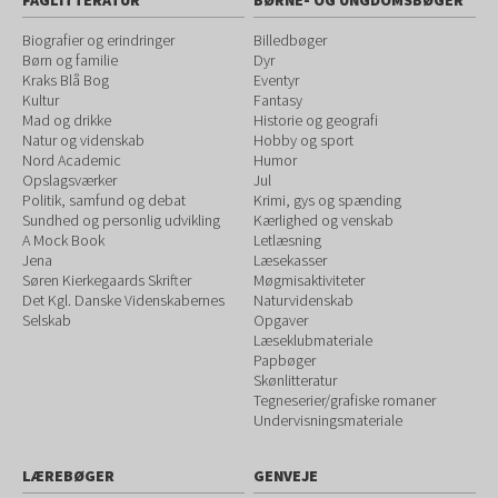
FAGLITTERATUR
BØRNE- OG UNGDOMSBØGER
Biografier og erindringer
Billedbøger
Børn og familie
Dyr
Kraks Blå Bog
Eventyr
Kultur
Fantasy
Mad og drikke
Historie og geografi
Natur og videnskab
Hobby og sport
Nord Academic
Humor
Opslagsværker
Jul
Politik, samfund og debat
Krimi, gys og spænding
Sundhed og personlig udvikling
Kærlighed og venskab
A Mock Book
Letlæsning
Jena
Læsekasser
Søren Kierkegaards Skrifter
Møgmisaktiviteter
Det Kgl. Danske Videnskabernes
Naturvidenskab
Selskab
Opgaver
Læseklubmateriale
Papbøger
Skønlitteratur
Tegneserier/grafiske romaner
Undervisningsmateriale
LÆREBØGER
GENVEJE