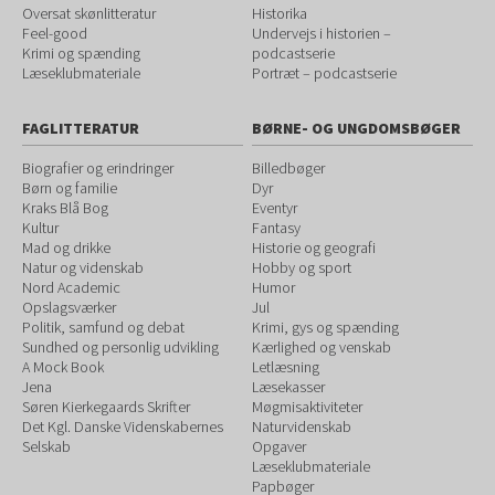
Oversat skønlitteratur
Historika
Feel-good
Undervejs i historien –
Krimi og spænding
podcastserie
Læseklubmateriale
Portræt – podcastserie
FAGLITTERATUR
BØRNE- OG UNGDOMSBØGER
Biografier og erindringer
Billedbøger
Børn og familie
Dyr
Kraks Blå Bog
Eventyr
Kultur
Fantasy
Mad og drikke
Historie og geografi
Natur og videnskab
Hobby og sport
Nord Academic
Humor
Opslagsværker
Jul
Politik, samfund og debat
Krimi, gys og spænding
Sundhed og personlig udvikling
Kærlighed og venskab
A Mock Book
Letlæsning
Jena
Læsekasser
Søren Kierkegaards Skrifter
Møgmisaktiviteter
Det Kgl. Danske Videnskabernes
Naturvidenskab
Selskab
Opgaver
Læseklubmateriale
Papbøger