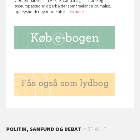
Vibe Termansen, f. 1977, er cand.mag. i historie og
østeuropastudier og arbejder som freelance journalist,
oplægsholder og moderator.
Læs mere
POLITIK, SAMFUND OG DEBAT
SE ALLE