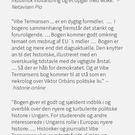
muslimsk indvandring og et opgør med woke."
–
Netavisen Pio
"Vibe Termansen ... er en dygtig formidler. … I
bogens sammenhæng fremstår det stærkt og
foruroligende. … Bogen kommer godt omkring
temaet om misbrug af EU´s midler …
Bogen er
andet og mere end det dagsaktuelle. Den knytter
an til det historiske, illustreret med en
overskuelig tidstavle med de vigtigste årstal.
… Så der er håb for demokratiet. Og at Vibe
Termansens bog kommer til at stå som en
nekrolog over Viktor Orbáns politiske liv."
–
historie-online
"Bogen giver et godt og sjældent indblik i og
overblik over den nyere og turbulente politiske
historie i Ungarn. For studerende og andre
interesserede i Ungarns rolle i Europas nyere
historie. … Historiker og journalist Vibe