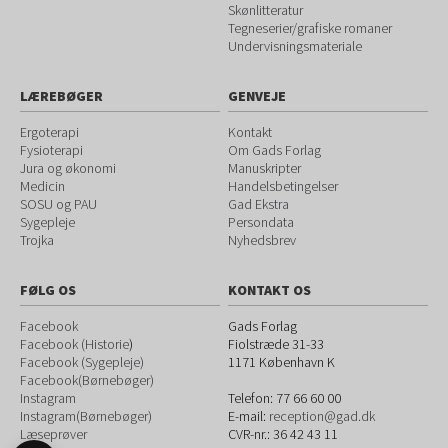
Skønlitteratur
Tegneserier/grafiske romaner
Undervisningsmateriale
LÆREBØGER
GENVEJE
Ergoterapi
Kontakt
Fysioterapi
Om Gads Forlag
Jura og økonomi
Manuskripter
Medicin
Handelsbetingelser
SOSU og PAU
Gad Ekstra
Sygepleje
Persondata
Trojka
Nyhedsbrev
FØLG OS
KONTAKT OS
Facebook
Gads Forlag
Facebook (Historie
)
Fiolstræde 31-33
Facebook (Sygepleje)
1171
København K
Facebook(Børnebøger)
Instagram
Telefon:
77 66 60 00
Instagram(Børnebøger)
E-mail:
reception@gad.dk
Læseprøver
CVR-nr.: 36 42 43 11