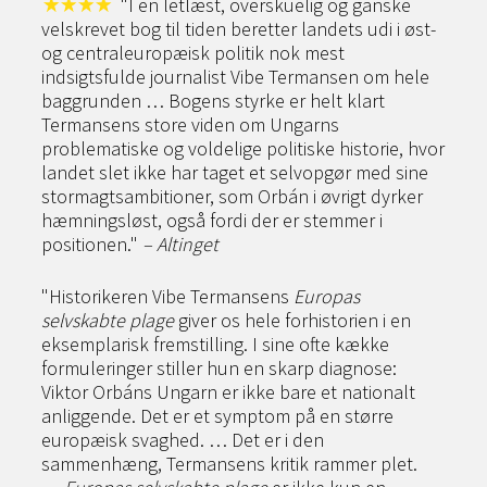
"I en letlæst, overskuelig og ganske
velskrevet bog til tiden beretter landets udi i øst-
og centraleuropæisk politik nok mest
indsigtsfulde journalist Vibe Termansen om hele
baggrunden … Bogens styrke er helt klart
Termansens store viden om Ungarns
problematiske og voldelige politiske historie, hvor
landet slet ikke har taget et selvopgør med sine
stormagtsambitioner, som Orbán i øvrigt dyrker
hæmningsløst, også fordi der er stemmer i
positionen."
– Altinget
"Historikeren Vibe Termansens
Europas
selvskabte plage
giver os hele forhistorien i en
eksemplarisk fremstilling. I sine ofte kække
formuleringer stiller hun en skarp diagnose:
Viktor Orbáns Ungarn er ikke bare et nationalt
anliggende. Det er et symptom på en større
europæisk svaghed. … Det er i den
sammenhæng, Termansens kritik rammer plet.