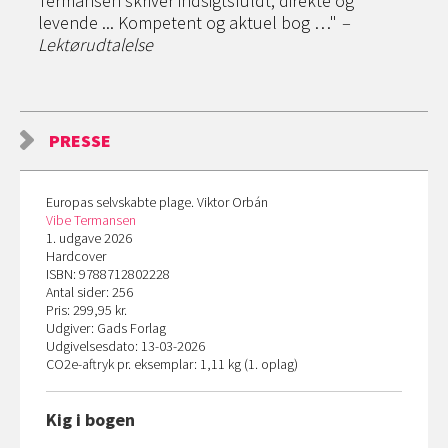
Termansen skriver indsigtsfuldt, direkte og
levende ... Kompetent og aktuel bog …"
–
Lektørudtalelse
PRESSE
Europas selvskabte plage. Viktor Orbán
Vibe Termansen
1. udgave 2026
Hardcover
ISBN: 9788712802228
Antal sider: 256
Pris: 299,95 kr.
Udgiver: Gads Forlag
Udgivelsesdato: 13-03-2026
CO
2
e-aftryk pr. eksemplar: 1,11 kg (1. oplag)
Kig i bogen