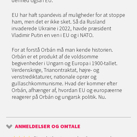
dermed også i EU.
EU har haft spandevis af muligheder for at stoppe
ham, men det er ikke sket. Så da Rusland
invaderede Ukraine i 2022, havde præsident
Vladimir Putin en ven i EU og i NATO.
For at forstå Orbán må man kende historien.
Orbán er et produkt af de voldsomme
begivenheder i Ungarn og Europa i 1900-tallet.
Verdenskrige, Trianontraktat, højre- og
venstrediktaturer, nationale oprør og
gullaschkommunisme. Hvad der kommer efter
Orbán, afhænger af, hvordan EU og europæerne
reagerer på Orbán og ungarsk politik. Nu.
ANMELDELSER OG OMTALE