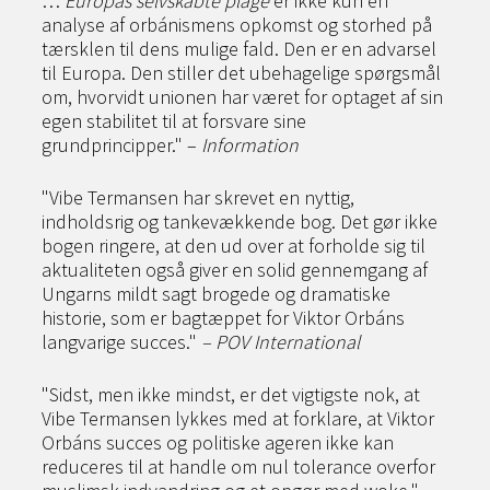
…
Europas selvskabte plage
er ikke kun en
analyse af orbánismens opkomst og storhed på
tærsklen til dens mulige fald. Den er en advarsel
til Europa. Den stiller det ubehagelige spørgsmål
om, hvorvidt unionen har været for optaget af sin
egen stabilitet til at forsvare sine
grundprincipper." –
Information
"Vibe Termansen har skrevet en nyttig,
indholdsrig og tankevækkende bog. Det gør ikke
bogen ringere, at den ud over at forholde sig til
aktualiteten også giver en solid gennemgang af
Ungarns mildt sagt brogede og dramatiske
historie, som er bagtæppet for Viktor Orbáns
langvarige succes."
– POV International
"Sidst, men ikke mindst, er det vigtigste nok, at
Vibe Termansen lykkes med at forklare, at Viktor
Orbáns succes og politiske ageren ikke kan
reduceres til at handle om nul tolerance overfor