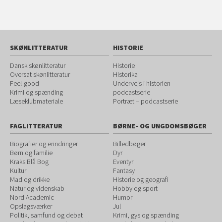
SKØNLITTERATUR
HISTORIE
Dansk skønlitteratur
Historie
Oversat skønlitteratur
Historika
Feel-good
Undervejs i historien –
Krimi og spænding
podcastserie
Læseklubmateriale
Portræt – podcastserie
FAGLITTERATUR
BØRNE- OG UNGDOMSBØGER
Biografier og erindringer
Billedbøger
Børn og familie
Dyr
Kraks Blå Bog
Eventyr
Kultur
Fantasy
Mad og drikke
Historie og geografi
Natur og videnskab
Hobby og sport
Nord Academic
Humor
Opslagsværker
Jul
Politik, samfund og debat
Krimi, gys og spænding