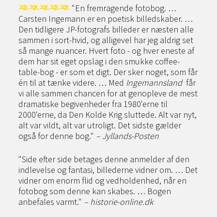
"En fremragende fotobog. …
Carsten Ingemann er en poetisk billedskaber. …
Den tidligere JP-fotografs billeder er næsten alle
sammen i sort-hvid, og alligevel har jeg aldrig set
så mange nuancer. Hvert foto - og hver eneste af
dem har sit eget opslag i den smukke coffee-
table-bog - er som et digt. Der sker noget, som får
én til at tænke videre. … Med
Ingemannsland
får
vi alle sammen chancen for at genopleve de mest
dramatiske begivenheder fra 1980'erne til
2000'erne, da Den Kolde Krig sluttede. Alt var nyt,
alt var vildt, alt var utroligt. Det sidste gælder
også for denne bog."
– Jyllands-Posten
"Side efter side betages denne anmelder af den
indlevelse og fantasi, billederne vidner om. … Det
vidner om enorm flid og vedholdenhed, når en
fotobog som denne kan skabes. … Bogen
anbefales varmt."
– historie-online.dk