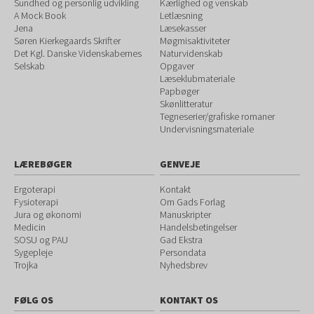
Sundhed og personlig udvikling
Kærlighed og venskab
A Mock Book
Letlæsning
Jena
Læsekasser
Søren Kierkegaards Skrifter
Møgmisaktiviteter
Det Kgl. Danske Videnskabernes
Naturvidenskab
Selskab
Opgaver
Læseklubmateriale
Papbøger
Skønlitteratur
Tegneserier/grafiske romaner
Undervisningsmateriale
LÆREBØGER
GENVEJE
Ergoterapi
Kontakt
Fysioterapi
Om Gads Forlag
Jura og økonomi
Manuskripter
Medicin
Handelsbetingelser
SOSU og PAU
Gad Ekstra
Sygepleje
Persondata
Trojka
Nyhedsbrev
FØLG OS
KONTAKT OS