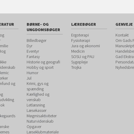
ERATUR
BØRNE- OG
LÆREBØGER
GENVEJE
UNGDOMSBØGER
 og
Ergoterapi
Kontakt
r
Billedbøger
Fysioterapi
Om Gads F
milie
Dyr
Jura og økonomi
Manuskript
 Bog
Eventyr
Medicin
Handelsbet
Fantasy
SOSU og PAU
Gad Ekstra
ikke
Historie og geografi
Sygepleje
Persondat
videnskab
Hobby og sport
Trojka
Nyhedsbre
demic
Humor
rker
Jul
amfund og
Krimi, gys og
spænding
og
Kærlighed og
udvikling
venskab
ook
Letlæsning
Læsekasser
rkegaards
Møgmisaktiviteter
Naturvidenskab
Danske
Opgaver
ernes
Læseklubmateriale