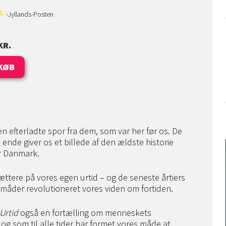
-Jyllands-Posten
KR.
KØB
en efterladte spor fra dem, som var her før os. De
e ende giver os et billede af den ældste historie
der Danmark.
ttere på vores egen urtid – og de seneste årtiers
måder revolutioneret vores viden om fortiden.
Urtid
også en fortælling om menneskets
 og som til alle tider har formet vores måde at