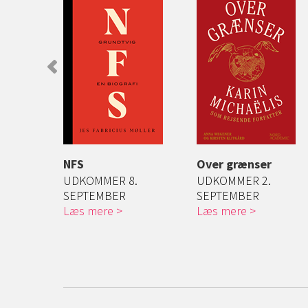
ens
NFS
Over grænser
UDKOMMER 8.
UDKOMMER 2.
fortæller
SEPTEMBER
SEPTEMBER
s D...
Læs mere
Læs mere