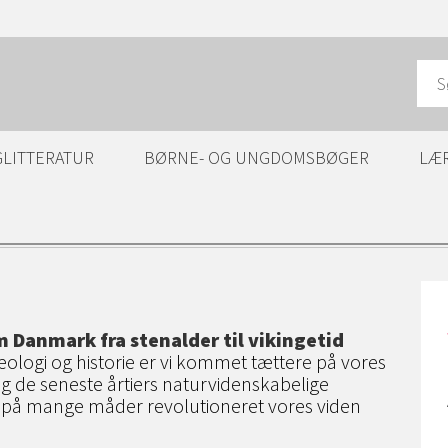
GLITTERATUR
BØRNE- OG UNGDOMSBØGER
LÆ
m Danmark fra stenalder til vikingetid
logi og historie er vi kommet tættere på vores
og de seneste årtiers naturvidenskabelige
r på mange måder revolutioneret vores viden