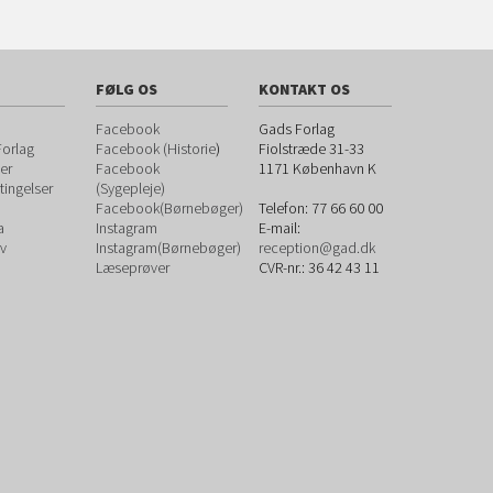
FØLG OS
KONTAKT OS
Facebook
Gads Forlag
orlag
Facebook (Historie
)
Fiolstræde 31-33
er
Facebook
1171
København K
ingelser
(Sygepleje)
Facebook(Børnebøger)
Telefon:
77 66 60 00
a
Instagram
E-mail:
v
Instagram(Børnebøger)
reception@gad.dk
Læseprøver
CVR-nr.: 36 42 43 11