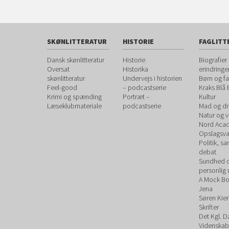
SKØNLITTERATUR
HISTORIE
FAGLITT
Dansk skønlitteratur
Historie
Biografier
Oversat
Historika
erindringe
skønlitteratur
Undervejs i historien
Børn og fa
Feel-good
– podcastserie
Kraks Blå
Krimi og spænding
Portræt –
Kultur
Læseklubmateriale
podcastserie
Mad og dr
Natur og 
Nord Aca
Opslagsvæ
Politik, s
debat
Sundhed 
personlig 
A Mock B
Jena
Søren Kie
Skrifter
Det Kgl. 
Videnskab