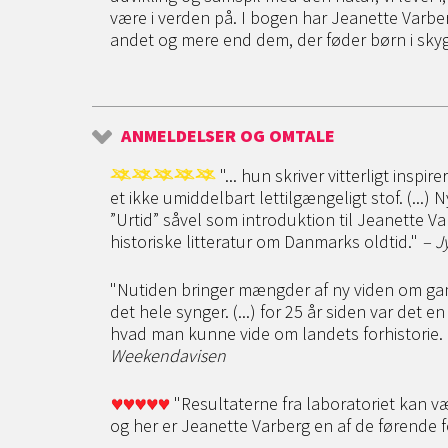
være i verden på. I bogen har Jeanette Varbe
andet og mere end dem, der føder børn i sk
ANMELDELSER OG OMTALE
"... hun skriver vitterligt insp
et ikke umiddelbart lettilgængeligt stof. (..
”Urtid” såvel som introduktion til Jeanette V
historiske litteratur om Danmarks oldtid."
– J
"Nutiden bringer mængder af ny viden om gam
det hele synger. (...) for 25 år siden var det en
hvad man kunne vide om landets forhistorie. Me
Weekendavisen
"Resultaterne fra laboratoriet kan v
og her er Jeanette Varberg en af de førende 