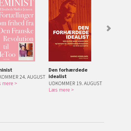
inist
Den forhærdede
Da polka v
idealist
KOMMER 24. AUGUST
Længe før s
 mere
UDKOMMER 19. AUGUST
idolplakater 
Læs mere
Læs mere