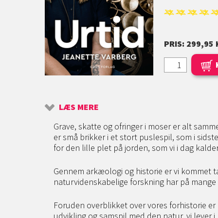
PRIS: 299,95 
LÆS MERE
Grave, skatte og ofringer i moser er alt samm
er små brikker i et stort puslespil, som i sidst
for den lille plet på jorden, som vi i dag kal
Gennem arkæologi og historie er vi kommet tæ
naturvidenskabelige forskning har på mange 
Foruden overblikket over vores forhistorie er
udvikling og samspil med den natur, vi lever i,