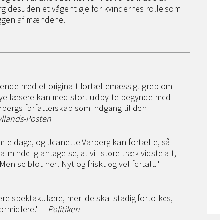
rg desuden et vågent øje for kvindernes rolle som
yggen af mændene.
irerende med et originalt fortællemæssigt greb om
.) Nye læsere kan med stort udbytte begynde med
arbergs forfatterskab som indgang til den
yllands-Posten
le dage, og Jeanette Varberg kan fortælle, så
 almindelig antagelse, at vi i store træk vidste alt,
n se blot her! Nyt og friskt og vel fortalt."
–
ære spektakulære, men de skal stadig fortolkes,
formidlere."
– Politiken