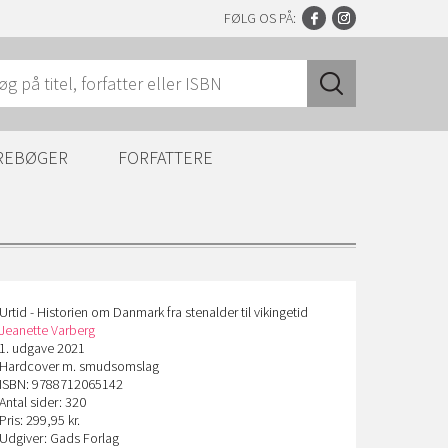
FØLG OS PÅ:
REBØGER
FORFATTERE
Urtid - Historien om Danmark fra stenalder til vikingetid
Jeanette Varberg
1. udgave 2021
Hardcover m. smudsomslag
ISBN: 9788712065142
Antal sider: 320
Pris: 299,95 kr.
Udgiver: Gads Forlag