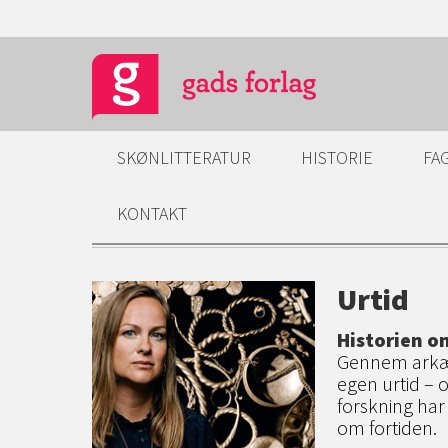
SKØNLITTERATUR
HISTORIE
FA
KONTAKT
Urtid
Historien o
Gennem arkæo
egen urtid – 
forskning ha
om fortiden.