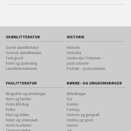
SKØNLITTERATUR
HISTORIE
Dansk skønlitteratur
Historie
Oversat skønlitteratur
Historika
Feel-good
Undervejs i historien –
Krimi og spænding
podcastserie
Læseklubmateriale
Portræt – podcastserie
FAGLITTERATUR
BØRNE- OG UNGDOMSBØGER
Biografier og erindringer
Billedbøger
Børn og familie
Dyr
Kraks Blå Bog
Eventyr
Kultur
Fantasy
Mad og drikke
Historie og geografi
Natur og videnskab
Hobby og sport
Nord Academic
Humor
Opslagsværker
Jul