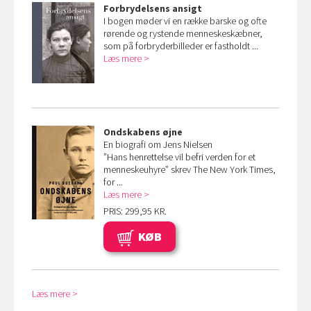
Forbrydelsens ansigt
I bogen møder vi en række barske og ofte
rørende og rystende menneskeskæbner,
som på forbryderbilleder er fastholdt ...
Læs mere
Ondskabens øjne
En biografi om Jens Nielsen
”Hans henrettelse vil befri verden for et
menneskeuhyre” skrev The New York Times,
for ...
Læs mere
PRIS: 299,95 KR.
KØB
Læs mere