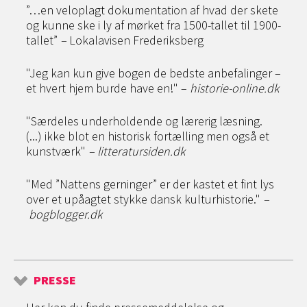
”…en veloplagt dokumentation af hvad der skete
og kunne ske i ly af mørket fra 1500-tallet til 1900-
tallet”
–
Lokalavisen Frederiksberg
"Jeg kan kun give bogen de bedste anbefalinger –
et hvert hjem burde have en!" –
historie-online.dk
"Særdeles underholdende og lærerig læsning.
(...) ikke blot en historisk fortælling men også et
kunstværk"
–
litteratursiden.dk
"Med ”Nattens gerninger” er der kastet et fint lys
over et upåagtet stykke dansk kulturhistorie."
–
bogblogger.dk
PRESSE