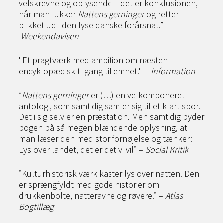
velskrevne og oplysende – det er konklusionen,
når man lukker
Nattens gerninger
og retter
blikket ud i den lyse danske forårsnat.” –
Weekendavisen
"Et pragtværk med ambition om næsten
encyklopædisk tilgang til emnet." –
Information
”
Nattens gerninger
er (…) en velkomponeret
antologi, som samtidig samler sig til et klart spor.
Det i sig selv er en præstation. Men samtidig byder
bogen på så megen blændende oplysning, at
man læser den med stor fornøjelse og tænker:
Lys over landet, det er det vi vil” –
Social Kritik
”Kulturhistorisk værk kaster lys over natten. Den
er sprængfyldt med gode historier om
drukkenbolte, natteravne og røvere.” –
Atlas
Bogtillæg