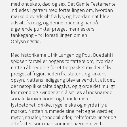
med ondskab, død og sex. Det Gamle Testamente
indledes ligefrem med fortællingen om, hvordan
mørke blev adskilt fra lys, og hvordan nat blev
adskilt fra dag, og denne opdeling har på
afgørende punkter præget menneskers
tankegang – fx i forestillingen om en
Oplysningstid.
Med historikerne Ulrik Langen og Poul Duedahl i
spidsen fortæller bogens forfattere om, hvordan
natten åbnede sig for et tætpakket mylder af liv
præget af frigjortheden fra statens og kirkens
opsyn. Nattens lediggang blev anvendt til alt det,
der netop ikke tålte dagslys, og gjorde det muligt
for mænd og kvinder at slå sig løs af indsnørede
sociale konventioner og handle mere
lystbetonet, drikke, ryge, elske og myrde i ly af
mørket. Natten rummede sine helt egne værdier,
myter, ritualer, fjendebilleder, heltefortællinger og
artefakter, som man kommer nærmere ved i