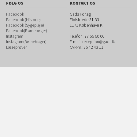
FØLG OS
KONTAKT OS
Facebook
Gads Forlag
Facebook (Historie
)
Fiolstræde 31-33
Facebook (Sygepleje)
1171
København K
Facebook(Børnebøger)
Instagram
Telefon:
77 66 60 00
Instagram(Børnebøger)
E-mail:
reception@gad.dk
Læseprøver
CVR-nr.: 36 42 43 11