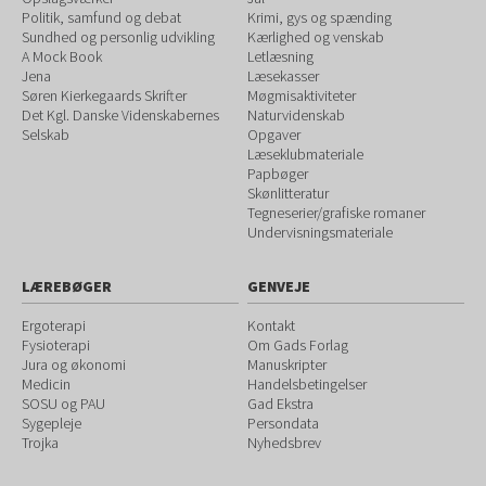
Politik, samfund og debat
Krimi, gys og spænding
Sundhed og personlig udvikling
Kærlighed og venskab
A Mock Book
Letlæsning
Jena
Læsekasser
Søren Kierkegaards Skrifter
Møgmisaktiviteter
Det Kgl. Danske Videnskabernes
Naturvidenskab
Selskab
Opgaver
Læseklubmateriale
Papbøger
Skønlitteratur
Tegneserier/grafiske romaner
Undervisningsmateriale
LÆREBØGER
GENVEJE
Ergoterapi
Kontakt
Fysioterapi
Om Gads Forlag
Jura og økonomi
Manuskripter
Medicin
Handelsbetingelser
SOSU og PAU
Gad Ekstra
Sygepleje
Persondata
Trojka
Nyhedsbrev