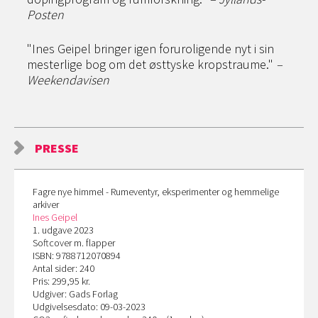
Posten
"Ines Geipel bringer igen foruroligende nyt i sin
mesterlige bog om det østtyske kropstraume."
–
Weekendavisen
PRESSE
Fagre nye himmel - Rumeventyr, eksperimenter og hemmelige
arkiver
Ines Geipel
1. udgave 2023
Softcover m. flapper
ISBN: 9788712070894
Antal sider: 240
Pris: 299,95 kr.
Udgiver: Gads Forlag
Udgivelsesdato: 09-03-2023