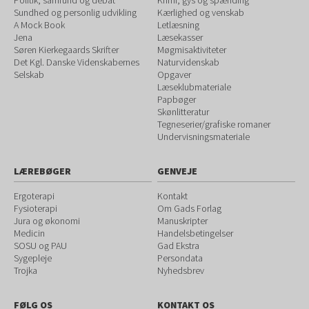
Politik, samfund og debat
Krimi, gys og spænding
Sundhed og personlig udvikling
Kærlighed og venskab
A Mock Book
Letlæsning
Jena
Læsekasser
Søren Kierkegaards Skrifter
Møgmisaktiviteter
Det Kgl. Danske Videnskabernes
Naturvidenskab
Selskab
Opgaver
Læseklubmateriale
Papbøger
Skønlitteratur
Tegneserier/grafiske romaner
Undervisningsmateriale
LÆREBØGER
GENVEJE
Ergoterapi
Kontakt
Fysioterapi
Om Gads Forlag
Jura og økonomi
Manuskripter
Medicin
Handelsbetingelser
SOSU og PAU
Gad Ekstra
Sygepleje
Persondata
Trojka
Nyhedsbrev
FØLG OS
KONTAKT OS