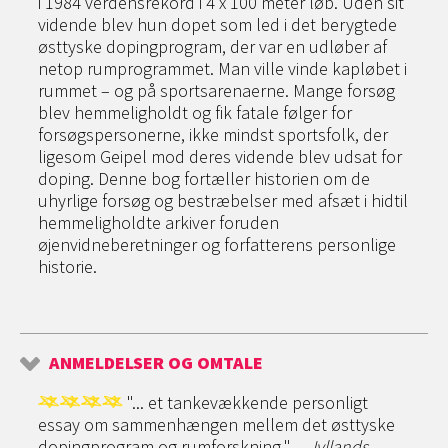
i 1984 verdensrekord i 4 x 100 meter løb. Uden sit
vidende blev hun dopet som led i det berygtede
østtyske dopingprogram, der var en udløber af
netop rumprogrammet. Man ville vinde kapløbet i
rummet – og på sportsarenaerne. Mange forsøg
blev hemmeligholdt og fik fatale følger for
forsøgspersonerne, ikke mindst sportsfolk, der
ligesom Geipel mod deres vidende blev udsat for
doping. Denne bog fortæller historien om de
uhyrlige forsøg og bestræbelser med afsæt i hidtil
hemmeligholdte arkiver foruden
øjenvidneberetninger og forfatterens personlige
historie.
ANMELDELSER OG OMTALE
"... et tankevækkende personligt
essay om sammenhængen mellem det østtyske
dopingprogram og rumforskning."
– Jyllands-