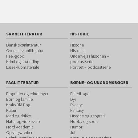
SKØNLITTERATUR
HISTORIE
Dansk skønlitteratur
Historie
Oversat skønlitteratur
Historika
Feel-good
Undervejs i historien –
Krimi og spænding
podcastserie
Læseklubmateriale
Portræt – podcastserie
FAGLITTERATUR
BØRNE- OG UNGDOMSBØGER
Biografier og erindringer
Billedbøger
Børn og familie
Dyr
Kraks Blå Bog
Eventyr
Kultur
Fantasy
Mad og drikke
Historie og geografi
Natur og videnskab
Hobby og sport
Nord Academic
Humor
Opslagsværker
Jul