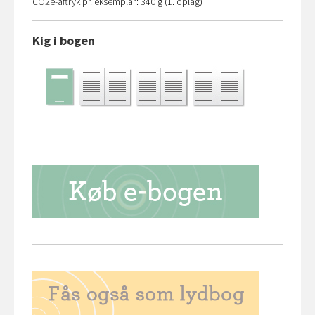
CO
2
e-aftryk pr. eksemplar: 340 g (1. oplag)
Kig i bogen