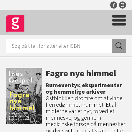
Fagre nye himmel
Rumeventyr, eksperimenter
og hemmelige arkiver
Østblokken drømte om at vinde
herredømmet i rummet. Et af
midlerne var et nyt, forædlet
menneske, og gennem
medicinske forsøg på mennesker
og dyr søgte man at skabe dette