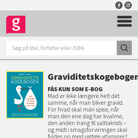
Graviditetskogeboge
FÅS KUN SOM E-BOG
Mad er ikke længere helt det
samme, når man bliver gravid.
For hvad skal man spise, når
man den ene dag har kvalme,
den anden trang til saltlakrids –
og midt i smagsforvirringen skal
fyldes op med vigtige vitaminer?