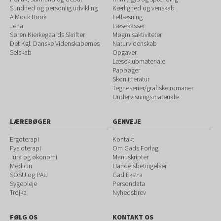
Sundhed og personlig udvikling
Kærlighed og venskab
A Mock Book
Letlæsning
Jena
Læsekasser
Søren Kierkegaards Skrifter
Møgmisaktiviteter
Det Kgl. Danske Videnskabernes
Naturvidenskab
Selskab
Opgaver
Læseklubmateriale
Papbøger
Skønlitteratur
Tegneserier/grafiske romaner
Undervisningsmateriale
LÆREBØGER
GENVEJE
Ergoterapi
Kontakt
Fysioterapi
Om Gads Forlag
Jura og økonomi
Manuskripter
Medicin
Handelsbetingelser
SOSU og PAU
Gad Ekstra
Sygepleje
Persondata
Trojka
Nyhedsbrev
FØLG OS
KONTAKT OS