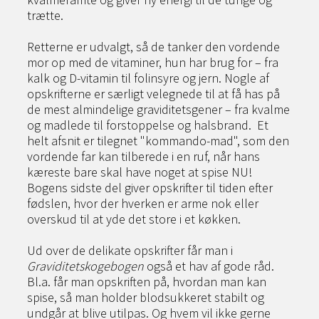
trætte.
Retterne er udvalgt, så de tanker den vordende
mor op med de vitaminer, hun har brug for – fra
kalk og D-vitamin til folinsyre og jern. Nogle af
opskrifterne er særligt velegnede til at få has på
de mest almindelige graviditetsgener – fra kvalme
og madlede til forstoppelse og halsbrand. Et
helt afsnit er tilegnet "kommando-mad", som den
vordende far kan tilberede i en ruf, når hans
kæreste bare skal have noget at spise NU!
Bogens sidste del giver opskrifter til tiden efter
fødslen, hvor der hverken er arme nok eller
overskud til at yde det store i et køkken.
Ud over de delikate opskrifter får man i
Graviditetskogebogen
også et hav af gode råd.
Bl.a. får man opskriften på, hvordan man kan
spise, så man holder blodsukkeret stabilt og
undgår at blive utilpas. Og hvem vil ikke gerne