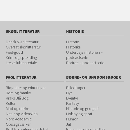
SKØNLITTERATUR
HISTORIE
Dansk skønlitteratur
Historie
Oversat skønlitteratur
Historika
Feel-good
Undervejs i historien –
Krimi og spænding
podcastserie
Læseklubmateriale
Portræt – podcastserie
FAGLITTERATUR
BØRNE- OG UNGDOMSBØGER
Biografier og erindringer
Billedbøger
Børn og familie
Dyr
Kraks Blå Bog
Eventyr
Kultur
Fantasy
Mad og drikke
Historie og geografi
Natur og videnskab
Hobby og sport
Nord Academic
Humor
Opslagsværker
Jul
Politik, samfund og debat
Krimi, gys og spænding