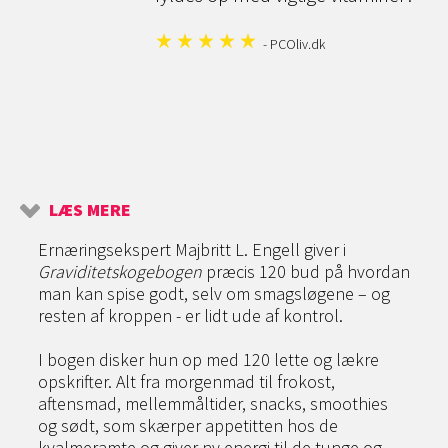
- PCOliv.dk
LÆS MERE
Ernæringsekspert Majbritt L. Engell giver i
Graviditetskogebogen
præcis 120 bud på hvordan
man kan spise godt, selv om smagsløgene – og
resten af kroppen - er lidt ude af kontrol.
I bogen disker hun op med 120 lette og lækre
opskrifter. Alt fra morgenmad til frokost,
aftensmad, mellemmåltider, snacks, smoothies
og sødt, som skærper appetitten hos de
kvalmeramte og giver ny energi til de tunge og