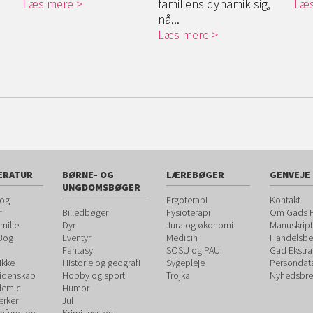
Læs mere
familiens dynamik sig,
Læs
nå...
Læs mere
ERATUR
BØRNE- OG
LÆREBØGER
GENVEJE
UNGDOMSBØGER
 og
Ergoterapi
Kontakt
r
Billedbøger
Fysioterapi
Om Gads F
milie
Dyr
Jura og økonomi
Manuskript
 Bog
Eventyr
Medicin
Handelsbet
Fantasy
SOSU og PAU
Gad Ekstra
ikke
Historie og geografi
Sygepleje
Persondat
videnskab
Hobby og sport
Trojka
Nyhedsbre
demic
Humor
rker
Jul