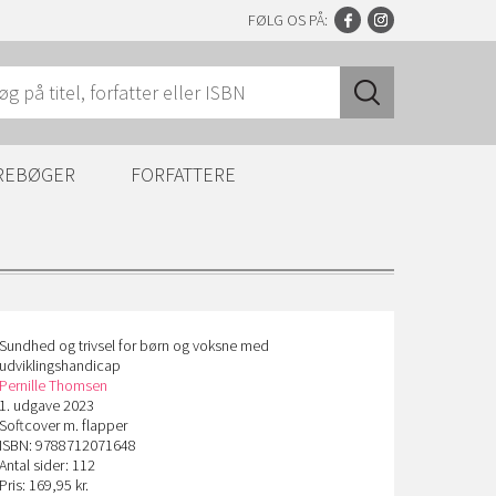
FØLG OS PÅ:
REBØGER
FORFATTERE
Sundhed og trivsel for børn og voksne med
udviklingshandicap
Pernille Thomsen
1. udgave 2023
Softcover m. flapper
ISBN: 9788712071648
Antal sider: 112
Pris: 169,95 kr.