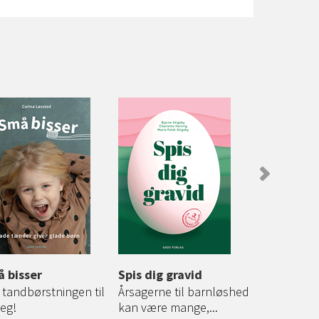
 bisser
Spis dig gravid
Helens bo
fingermad
 tandbørstningen til
Årsagerne til barnløshed
bælgfrugt
leg!
kan være mange,...