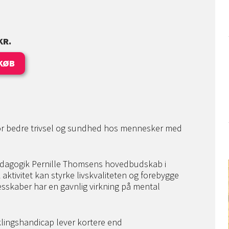
KR.
KØB
 for bedre trivsel og sundhed hos mennesker med
ædagogik Pernille Thomsens hovedbudskab i
 aktivitet kan styrke livskvaliteten og forebygge
esskaber har en gavnlig virkning på mental
lingshandicap lever kortere end