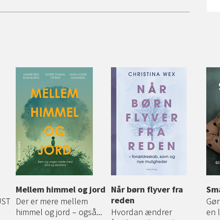
Mellem himmel og jord
Når børn flyver fra
Små
reden
UST
Der er mere mellem
Gør
himmel og jord – også...
Hvordan ændrer
en 