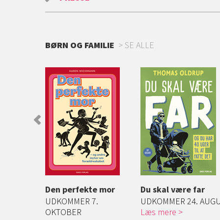
BØRN OG FAMILIE
SE ALLE
tte, helt
Den perfekte mor
Du skal være far
, stærkt
UDKOMMER 7.
UDKOMMER 24. AUG
 og
OKTOBER
Læs mere