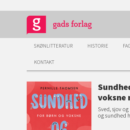
SKØNLITTERATUR
HISTORIE
FA
KONTAKT
Sundhed 
voksne 
Sved, sjov og
og sundhed h