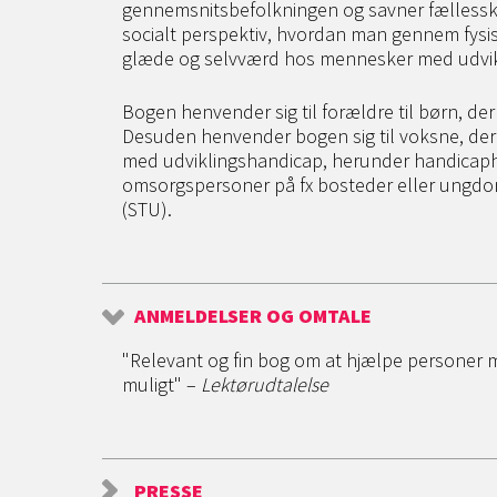
gennemsnitsbefolkningen og savner fællesska
socialt perspektiv, hvordan man gennem fysisk
glæde og selvværd hos mennesker med udvi
Bogen henvender sig til forældre til børn, der
Desuden henvender bogen sig til voksne, der
med udviklingshandicap, herunder handicap
omsorgspersoner på fx bosteder eller ungd
(STU).
ANMELDELSER OG OMTALE
"Relevant og fin bog om at hjælpe personer me
muligt" –
Lektørudtalelse
PRESSE