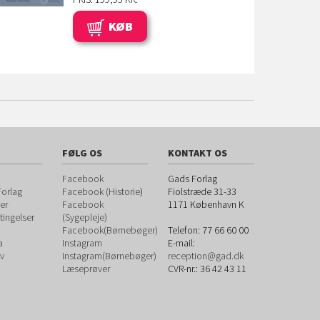
KØB
FØLG OS
KONTAKT OS
Facebook
Gads Forlag
orlag
Facebook (Historie
)
Fiolstræde 31-33
er
Facebook
1171
København K
ingelser
(Sygepleje)
Facebook(Børnebøger)
Telefon:
77 66 60 00
a
Instagram
E-mail:
v
Instagram(Børnebøger)
reception@gad.dk
Læseprøver
CVR-nr.: 36 42 43 11