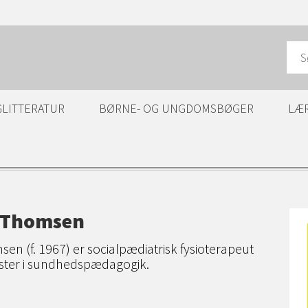
GLITTERATUR
BØRNE- OG UNGDOMSBØGER
LÆ
e Thomsen
sen (f. 1967) er socialpædiatrisk fysioterapeut
ster i sundhedspædagogik.