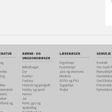
ERATUR
BØRNE- OG
LÆREBØGER
GENVEJE
UNGDOMSBØGER
 og
Ergoterapi
Kontakt
r
Billedbøger
Fysioterapi
Om Gads F
milie
Dyr
Jura og økonomi
Manuskript
 Bog
Eventyr
Medicin
Handelsbet
Fantasy
SOSU og PAU
Gad Ekstra
ikke
Historie og geografi
Sygepleje
Persondat
videnskab
Hobby og sport
Trojka
Nyhedsbre
demic
Humor
rker
Jul
amfund og
Krimi, gys og
spænding