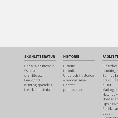
SKØNLITTERATUR
HISTORIE
FAGLITT
Dansk skønlitteratur
Historie
Biografier
Oversat
Historika
erindringe
skønlitteratur
Undervejs i historien
Børn og fa
Feel-good
– podcastserie
Kraks Blå
Krimi og spænding
Portræt –
Kultur
Læseklubmateriale
podcastserie
Mad og dr
Natur og 
Nord Aca
Opslagsvæ
Politik, s
debat