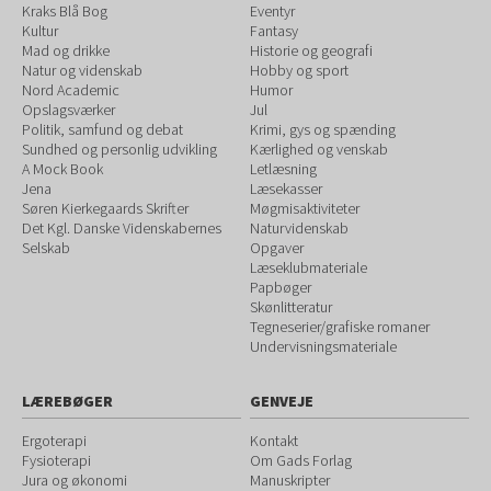
Kraks Blå Bog
Eventyr
Kultur
Fantasy
Mad og drikke
Historie og geografi
Natur og videnskab
Hobby og sport
Nord Academic
Humor
Opslagsværker
Jul
Politik, samfund og debat
Krimi, gys og spænding
Sundhed og personlig udvikling
Kærlighed og venskab
A Mock Book
Letlæsning
Jena
Læsekasser
Søren Kierkegaards Skrifter
Møgmisaktiviteter
Det Kgl. Danske Videnskabernes
Naturvidenskab
Selskab
Opgaver
Læseklubmateriale
Papbøger
Skønlitteratur
Tegneserier/grafiske romaner
Undervisningsmateriale
LÆREBØGER
GENVEJE
Ergoterapi
Kontakt
Fysioterapi
Om Gads Forlag
Jura og økonomi
Manuskripter