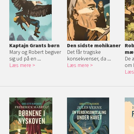
Kaptajn Grants børn
Den sidste mohikaner
Rob
Mary og Robert begiver
Det får tragiske
mæ
sig ud på en ...
konsekvenser, da ...
De æ
Læs mere
Læs mere
om R
Læs