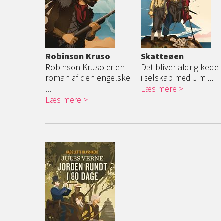
Robinson Kruso
Skatteøen
Robinson Kruso er en
Det bliver aldrig kedel
roman af den engelske
i selskab med Jim ...
...
Læs mere
Læs mere