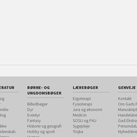
ERATUR
BØRNE- OG
LÆREBØGER
GENVEJE
UNGDOMSBØGER
 og
Ergoterapi
Kontakt
r
Billedbøger
Fysioterapi
Om Gads F
milie
Dyr
Jura og økonomi
Manuskript
 Bog
Eventyr
Medicin
Handelsbet
Fantasy
SOSU og PAU
Gad Ekstra
ikke
Historie og geografi
Sygepleje
Persondat
videnskab
Hobby og sport
Trojka
Nyhedsbre