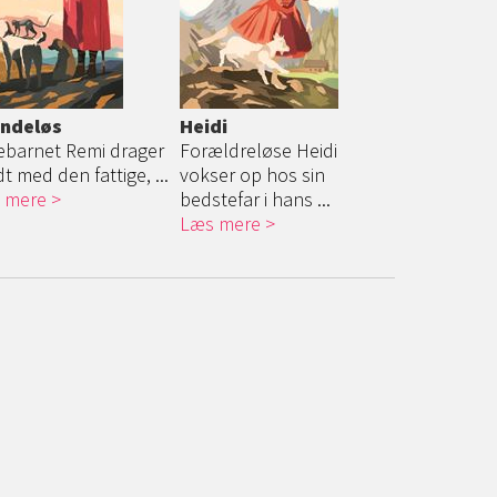
ndeløs
Heidi
tebarnet Remi drager
Forældreløse Heidi
t med den fattige, ...
vokser op hos sin
 mere
bedstefar i hans ...
Læs mere