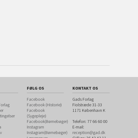
FØLG OS
KONTAKT OS
Facebook
Gads Forlag
orlag
Facebook (Historie
)
Fiolstræde 31-33
er
Facebook
1171
København K
ingelser
(Sygepleje)
Facebook(Børnebøger)
Telefon:
77 66 60 00
a
Instagram
E-mail:
v
Instagram(Børnebøger)
reception@gad.dk