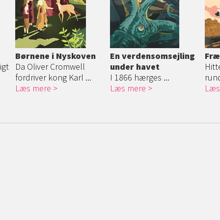
Børnene i Nyskoven
En verdens
omsejling
Fræ
igt
Da Oliver Cromwell
under havet
Hit
fordriver kong Karl ...
I 1866 hærges ...
rund
Læs mere
Læs mere
Læs