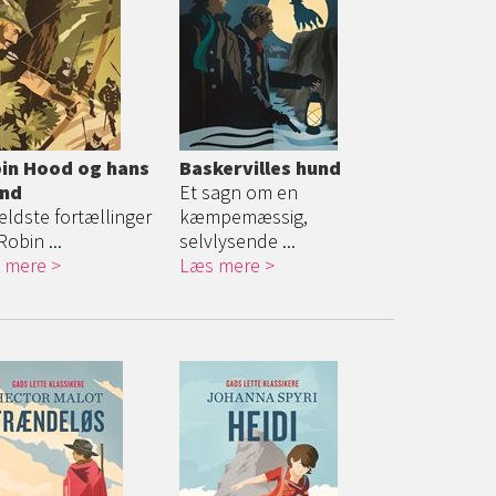
in Hood og hans
Baskervilles hund
nd
Et sagn om en
ldste fortællinger
kæmpemæssig,
obin ...
selvlysende ...
 mere
Læs mere