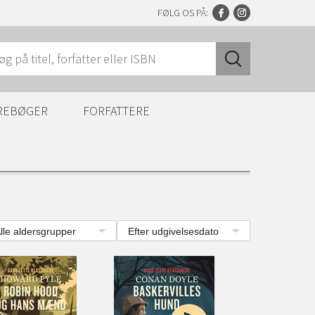
FØLG OS PÅ:
REBØGER
FORFATTERE
lle aldersgrupper
Efter udgivelsesdato