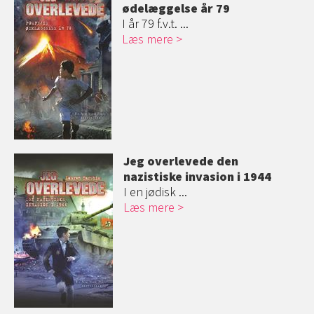
ødelæggelse år 79
I år 79 f.v.t. ...
Læs mere
Jeg overlevede den
nazistiske invasion i 1944
I en jødisk ...
Læs mere