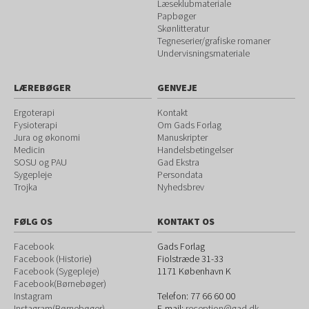
Læseklubmateriale
Papbøger
Skønlitteratur
Tegneserier/grafiske romaner
Undervisningsmateriale
LÆREBØGER
GENVEJE
Ergoterapi
Kontakt
Fysioterapi
Om Gads Forlag
Jura og økonomi
Manuskripter
Medicin
Handelsbetingelser
SOSU og PAU
Gad Ekstra
Sygepleje
Persondata
Trojka
Nyhedsbrev
FØLG OS
KONTAKT OS
Facebook
Gads Forlag
Facebook (Historie
)
Fiolstræde 31-33
Facebook (Sygepleje)
1171
København K
Facebook(Børnebøger)
Instagram
Telefon:
77 66 60 00
Instagram(Børnebøger)
E-mail:
reception@gad.dk