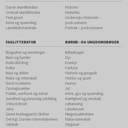
Dansk skønlitteratur
Historie
Oversat skønlitteratur
Historika
Feel-good
Undervejs i historien –
Krimi og spænding
podcastserie
Læseklubmateriale
Portræt – podcastserie
FAGLITTERATUR
BØRNE- OG UNGDOMSBØGER
Biografier og erindringer
Billedbøger
Børn og familie
Dyr
Kraks Blå Bog
Eventyr
Kultur
Fantasy
Mad og drikke
Historie og geografi
Natur og videnskab
Hobby og sport
Nord Academic
Humor
Opslagsværker
Jul
Politik, samfund og debat
Krimi, gys og spænding
Sundhed og personlig udvikling
Kærlighed og venskab
A Mock Book
Letlæsning
Jena
Læsekasser
Søren Kierkegaards Skrifter
Møgmisaktiviteter
Det Kgl. Danske Videnskabernes
Naturvidenskab
Selskab
Opgaver