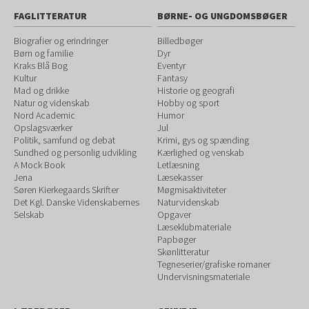
FAGLITTERATUR
BØRNE- OG UNGDOMSBØGER
Biografier og erindringer
Billedbøger
Børn og familie
Dyr
Kraks Blå Bog
Eventyr
Kultur
Fantasy
Mad og drikke
Historie og geografi
Natur og videnskab
Hobby og sport
Nord Academic
Humor
Opslagsværker
Jul
Politik, samfund og debat
Krimi, gys og spænding
Sundhed og personlig udvikling
Kærlighed og venskab
A Mock Book
Letlæsning
Jena
Læsekasser
Søren Kierkegaards Skrifter
Møgmisaktiviteter
Det Kgl. Danske Videnskabernes
Naturvidenskab
Selskab
Opgaver
Læseklubmateriale
Papbøger
Skønlitteratur
Tegneserier/grafiske romaner
Undervisningsmateriale