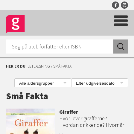
HER ER DU:
LETLÆSNING
/ SMÅ FAKTA
Alle aldersgrupper
Efter udgivelsesdato
Små Fakta
Giraffer
Hvor lever girafferne?
Hvordan drikker de? Hvornår
...