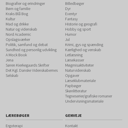
Biografier og erindringer
Billedbøger
Børn og familie
Dyr
Kraks Blå Bog
Eventyr
Kultur
Fantasy
Mad og drikke
Historie og geografi
Natur og videnskab
Hobby og sport
Nord Academic
Humor
Opslagsværker
Jul
Politik, samfund og debat
Krimi, gys og spænding
Sundhed og personlig udvikling
Kærlighed og venskab
A Mock Book
Letlæsning
Jena
Læsekasser
Søren Kierkegaards Skrifter
Møgmisaktiviteter
Det Kgl. Danske Videnskabernes
Naturvidenskab
Selskab
Opgaver
Læseklubmateriale
Papbøger
Skønlitteratur
Tegneserier/grafiske romaner
Undervisningsmateriale
LÆREBØGER
GENVEJE
Ergoterapi
Kontakt