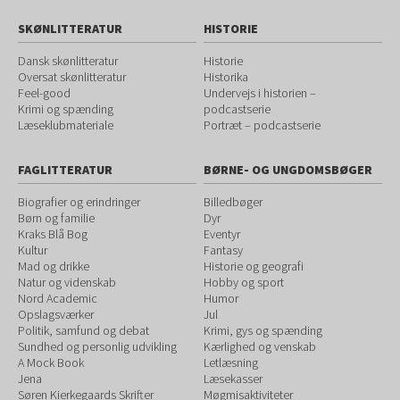
SKØNLITTERATUR
HISTORIE
Dansk skønlitteratur
Historie
Oversat skønlitteratur
Historika
Feel-good
Undervejs i historien –
Krimi og spænding
podcastserie
Læseklubmateriale
Portræt – podcastserie
FAGLITTERATUR
BØRNE- OG UNGDOMSBØGER
Biografier og erindringer
Billedbøger
Børn og familie
Dyr
Kraks Blå Bog
Eventyr
Kultur
Fantasy
Mad og drikke
Historie og geografi
Natur og videnskab
Hobby og sport
Nord Academic
Humor
Opslagsværker
Jul
Politik, samfund og debat
Krimi, gys og spænding
Sundhed og personlig udvikling
Kærlighed og venskab
A Mock Book
Letlæsning
Jena
Læsekasser
Søren Kierkegaards Skrifter
Møgmisaktiviteter