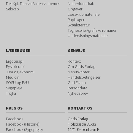
Det Kgl. Danske Videnskabernes
Naturvidenskab
Selskab
Opgaver
Læseklubmateriale
Papbøger
Skønlitteratur
Tegneserier/grafiske romaner
Undervisningsmateriale
LÆREBØGER
GENVEJE
Ergoterapi
Kontakt
Fysioterapi
Om Gads Forlag
Jura og økonomi
Manuskripter
Medicin
Handelsbetingelser
SOSU og PAU
Gad Ekstra
Sygepleje
Persondata
Trojka
Nyhedsbrev
FØLG OS
KONTAKT OS
Facebook
Gads Forlag
Facebook (Historie
)
Fiolstræde 31-33
Facebook (Sygepleje)
1171
København K