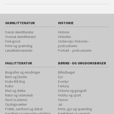
SKØNLITTERATUR
HISTORIE
Dansk skønlitteratur
Historie
Oversat skønlitteratur
Historika
Feel-good
Undervejs i historien –
Krimi og spænding
podcastserie
Læseklubmateriale
Portræt – podcastserie
FAGLITTERATUR
BØRNE- OG UNGDOMSBØGER
Biografier og erindringer
Billedbøger
Børn og familie
Dyr
Kraks Blå Bog
Eventyr
Kultur
Fantasy
Mad og drikke
Historie og geografi
Natur og videnskab
Hobby og sport
Nord Academic
Humor
Opslagsværker
Jul
Politik, samfund og debat
Krimi, gys og spænding
Sundhed og personlig udvikling
Kærlighed og venskab