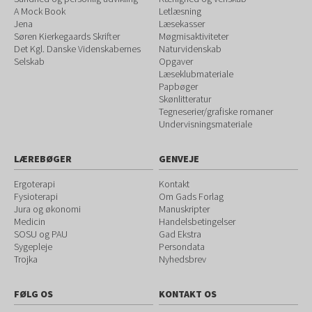
A Mock Book
Letlæsning
Jena
Læsekasser
Søren Kierkegaards Skrifter
Møgmisaktiviteter
Det Kgl. Danske Videnskabernes
Naturvidenskab
Selskab
Opgaver
Læseklubmateriale
Papbøger
Skønlitteratur
Tegneserier/grafiske romaner
Undervisningsmateriale
LÆREBØGER
GENVEJE
Ergoterapi
Kontakt
Fysioterapi
Om Gads Forlag
Jura og økonomi
Manuskripter
Medicin
Handelsbetingelser
SOSU og PAU
Gad Ekstra
Sygepleje
Persondata
Trojka
Nyhedsbrev
FØLG OS
KONTAKT OS