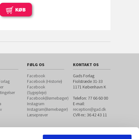
KØB
FØLG OS
KONTAKT OS
Facebook
Gads Forlag
orlag
Facebook (Historie
)
Fiolstræde 31-33
er
Facebook
1171
København K
ingelser
(Sygepleje)
Facebook(Børnebøger)
Telefon:
77 66 60 00
a
Instagram
E-mail:
v
Instagram(Børnebøger)
reception@gad.dk
Læseprøver
CVR-nr.: 36 42 43 11