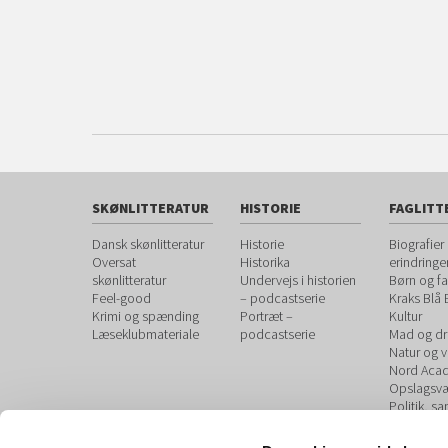
SKØNLITTERATUR
HISTORIE
FAGLITT
Dansk skønlitteratur
Historie
Biografier
Oversat
Historika
erindringe
skønlitteratur
Undervejs i historien
Børn og fa
Feel-good
– podcastserie
Kraks Blå
Krimi og spænding
Portræt –
Kultur
Læseklubmateriale
podcastserie
Mad og dr
Natur og 
Nord Aca
Opslagsvæ
Politik, s
debat
Sundhed 