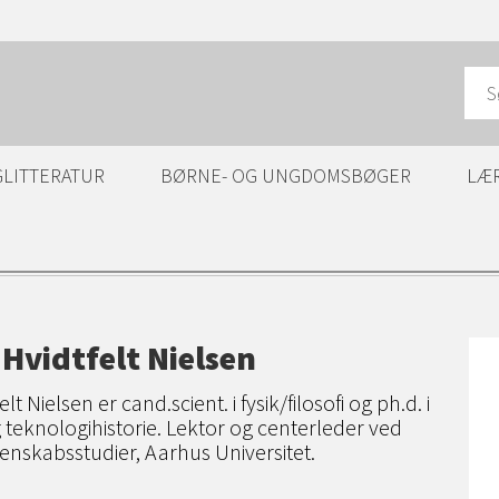
GLITTERATUR
BØRNE- OG UNGDOMSBØGER
LÆ
 Hvidtfelt Nielsen
elt Nielsen er cand.scient. i fysik/filosofi og ph.d. i
teknologihistorie. Lektor og centerleder ved
denskabsstudier, Aarhus Universitet.