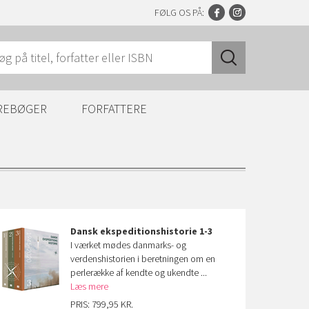
FØLG OS PÅ:
REBØGER
FORFATTERE
Dansk ekspeditions
historie 1-3
I værket mødes danmarks- og
verdenshistorien i beretningen om en
perlerække af kendte og ukendte ...
Læs mere
PRIS: 799,95 KR.