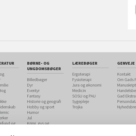
ERATUR
BØRNE- OG
LÆREBØGER
GENVEJE
UNGDOMSBØGER
 og
Ergoterapi
Kontakt
r
Billedbøger
Fysioterapi
Om Gads F
milie
Dyr
Jura og økonomi
Manuskript
 Bog
Eventyr
Medicin
Handelsbet
Fantasy
SOSU og PAU
Gad Ekstra
ikke
Historie og geografi
Sygepleje
Persondat
videnskab
Hobby og sport
Trojka
Nyhedsbre
demic
Humor
rker
Jul
amfund og
Krimi, gys og
spænding
og
Kærlighed og