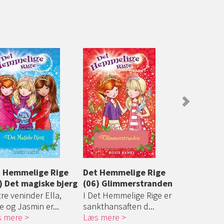
 Hemmelige Rige
Det Hemmelige Rige
Det Hemme
) Det magiske bjerg
(06) Glimmerstranden
(07) Boble
tre veninder Ella,
I Det Hemmelige Rige er
Da den ond
e og Jasmin er...
sankthansaften d...
Malice kaste
 mere
Læs mere
Læs mere