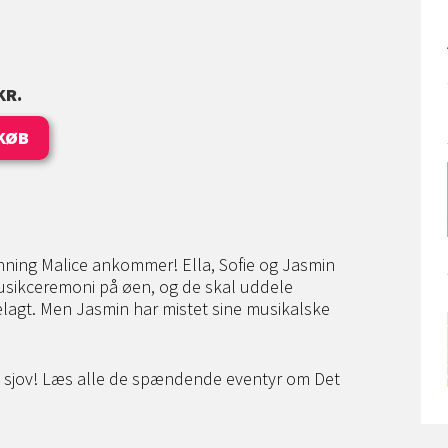
KR.
KØB
nning Malice ankommer! Ella, Sofie og Jasmin
usikceremoni på øen, og de skal uddele
elagt. Men Jasmin har mistet sine musikalske
og sjov! Læs alle de spændende eventyr om Det