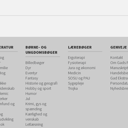
ERATUR
BØRNE- OG
LÆREBØGER
GENVEJE
UNGDOMSBØGER
 og
Ergoterapi
Kontakt
r
Billedbøger
Fysioterapi
Om Gads F
milie
Dyr
Jura og økonomi
Manuskript
 Bog
Eventyr
Medicin
Handelsbet
Fantasy
SOSU og PAU
Gad Ekstra
ikke
Historie og geografi
Sygepleje
Persondat
videnskab
Hobby og sport
Trojka
Nyhedsbre
demic
Humor
rker
Jul
amfund og
Krimi, gys og
spænding
og
Kærlighed og
udvikling
venskab
ook
Letlæsning