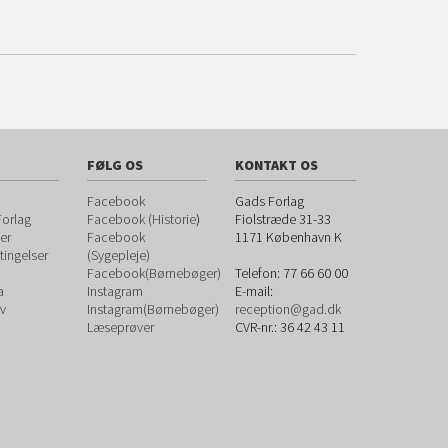
FØLG OS
KONTAKT OS
Facebook
Gads Forlag
orlag
Facebook (Historie
)
Fiolstræde 31-33
er
Facebook
1171
København K
ingelser
(Sygepleje)
Facebook(Børnebøger)
Telefon:
77 66 60 00
a
Instagram
E-mail:
v
Instagram(Børnebøger)
reception@gad.dk
Læseprøver
CVR-nr.: 36 42 43 11