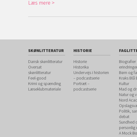
Læs mere
SKØNLITTERATUR
HISTORIE
FAGLITT
Dansk skønlitteratur
Historie
Biografier
Oversat
Historika
erindringe
skønlitteratur
Undervejs i historien
Børn og fa
Feel-good
– podcastserie
Kraks Blå
Krimi og spænding
Portræt –
Kultur
Læseklubmateriale
podcastserie
Mad og dr
Natur og 
Nord Aca
Opslagsvæ
Politik, s
debat
Sundhed 
personlig 
A Mock B