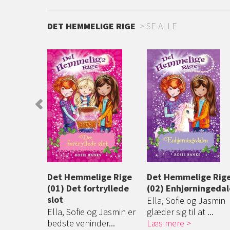
DET HEMMELIGE RIGE
SE ALLE
ge Rige
Det Hemmelige Rige
Det Hemmelige Rig
(01) Det fortryllede
(02) Enhjørningeda
entet
slot
Ella, Sofie og Jasmin
nd er ved at
Ella, Sofie og Jasmin er
glæder sig til at ...
...
bedste veninder...
Læs mere