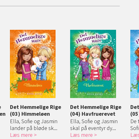
e
Det Hemmelige Rige
Det Hemmelige Rige
Det
len
(03) Himmeløen
(04) Havfruerevet
(05
Ella, Sofie og Jasmin
Ella, Sofie og Jasmin
De 
lander på bløde sk...
skal på eventyr dy...
Sofi
Læs mere
Læs mere
Læs