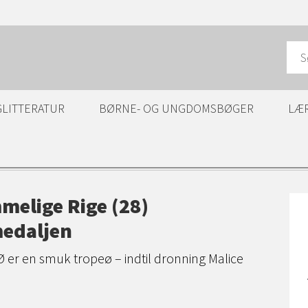
GLITTERATUR
BØRNE- OG UNGDOMSBØGER
LÆ
melige Rige (28)
edaljen
er en smuk tropeø – indtil dronning Malice