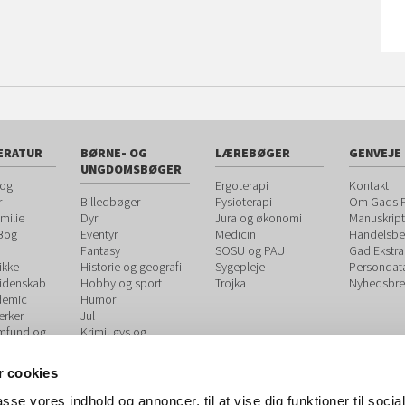
ERATUR
BØRNE- OG
LÆREBØGER
GENVEJE
UNGDOMSBØGER
 og
Ergoterapi
Kontakt
r
Billedbøger
Fysioterapi
Om Gads F
milie
Dyr
Jura og økonomi
Manuskript
 Bog
Eventyr
Medicin
Handelsbet
Fantasy
SOSU og PAU
Gad Ekstra
ikke
Historie og geografi
Sygepleje
Persondat
videnskab
Hobby og sport
Trojka
Nyhedsbre
demic
Humor
rker
Jul
amfund og
Krimi, gys og
spænding
og
Kærlighed og
 cookies
udvikling
venskab
ook
Letlæsning
passe vores indhold og annoncer, til at vise dig funktioner til soci