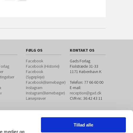
FØLG OS
KONTAKT OS
Facebook
Gads Forlag
orlag
Facebook (Historie
)
Fiolstræde 31-33
er
Facebook
1171
København K
ingelser
(Sygepleje)
Facebook(Børnebøger)
Telefon:
77 66 60 00
a
Instagram
E-mail:
v
Instagram(Børnebøger)
reception@gad.dk
Læseprøver
CVR-nr.: 36 42 43 11
Tillad alle
ale medier og