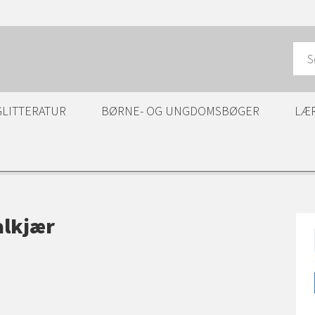
GLITTERATUR
BØRNE- OG UNGDOMSBØGER
LÆ
alkjær