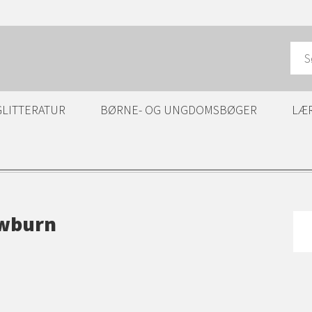
GLITTERATUR
BØRNE- OG UNGDOMSBØGER
LÆ
ewburn