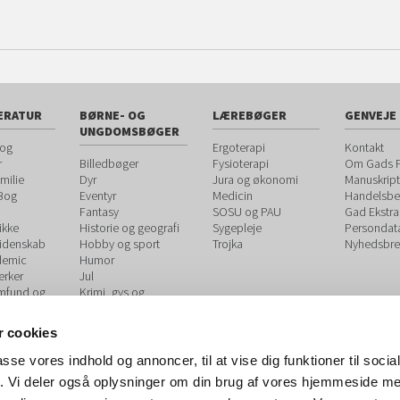
ERATUR
BØRNE- OG
LÆREBØGER
GENVEJE
UNGDOMSBØGER
 og
Ergoterapi
Kontakt
r
Billedbøger
Fysioterapi
Om Gads F
milie
Dyr
Jura og økonomi
Manuskript
 Bog
Eventyr
Medicin
Handelsbet
Fantasy
SOSU og PAU
Gad Ekstra
ikke
Historie og geografi
Sygepleje
Persondat
videnskab
Hobby og sport
Trojka
Nyhedsbre
demic
Humor
rker
Jul
amfund og
Krimi, gys og
spænding
og
Kærlighed og
 cookies
udvikling
venskab
ook
Letlæsning
passe vores indhold og annoncer, til at vise dig funktioner til soci
Læsekasser
fik. Vi deler også oplysninger om din brug af vores hjemmeside m
rkegaards
Møgmisaktiviteter