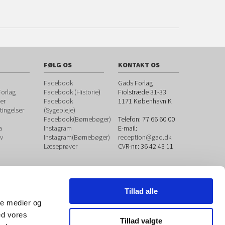
FØLG OS
KONTAKT OS
Facebook
Gads Forlag
orlag
Facebook (Historie
)
Fiolstræde 31-33
er
Facebook
1171
København K
ingelser
(Sygepleje)
Facebook(Børnebøger)
Telefon:
77 66 60 00
a
Instagram
E-mail:
v
Instagram(Børnebøger)
reception@gad.dk
Læseprøver
CVR-nr.: 36 42 43 11
Tillad alle
ale medier og
ed vores
Tillad valgte