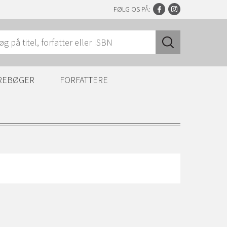
FØLG OS PÅ:
REBØGER
FORFATTERE