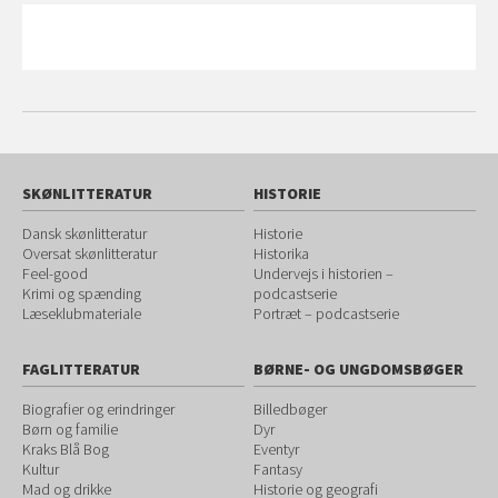
SKØNLITTERATUR
HISTORIE
Dansk skønlitteratur
Historie
Oversat skønlitteratur
Historika
Feel-good
Undervejs i historien –
Krimi og spænding
podcastserie
Læseklubmateriale
Portræt – podcastserie
FAGLITTERATUR
BØRNE- OG UNGDOMSBØGER
Biografier og erindringer
Billedbøger
Børn og familie
Dyr
Kraks Blå Bog
Eventyr
Kultur
Fantasy
Mad og drikke
Historie og geografi