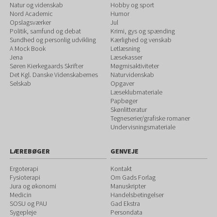
Natur og videnskab
Hobby og sport
Nord Academic
Humor
Opslagsværker
Jul
Politik, samfund og debat
Krimi, gys og spænding
Sundhed og personlig udvikling
Kærlighed og venskab
A Mock Book
Letlæsning
Jena
Læsekasser
Søren Kierkegaards Skrifter
Møgmisaktiviteter
Det Kgl. Danske Videnskabernes
Naturvidenskab
Selskab
Opgaver
Læseklubmateriale
Papbøger
Skønlitteratur
Tegneserier/grafiske romaner
Undervisningsmateriale
LÆREBØGER
GENVEJE
Ergoterapi
Kontakt
Fysioterapi
Om Gads Forlag
Jura og økonomi
Manuskripter
Medicin
Handelsbetingelser
SOSU og PAU
Gad Ekstra
Sygepleje
Persondata