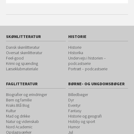
SKØNLITTERATUR
HISTORIE
Dansk skønlitteratur
Historie
Oversat skønlitteratur
Historika
Feel-good
Undervejs i historien –
Krimi og spænding
podcastserie
Læseklubmateriale
Portræt – podcastserie
FAGLITTERATUR
BØRNE- OG UNGDOMSBØGER
Biografier og erindringer
Billedbøger
Børn og familie
Dyr
Kraks Blå Bog
Eventyr
Kultur
Fantasy
Mad og drikke
Historie og geografi
Natur og videnskab
Hobby og sport
Nord Academic
Humor
Opslagsværker
Jul