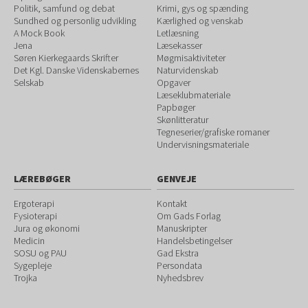
Politik, samfund og debat
Krimi, gys og spænding
Sundhed og personlig udvikling
Kærlighed og venskab
A Mock Book
Letlæsning
Jena
Læsekasser
Søren Kierkegaards Skrifter
Møgmisaktiviteter
Det Kgl. Danske Videnskabernes
Naturvidenskab
Selskab
Opgaver
Læseklubmateriale
Papbøger
Skønlitteratur
Tegneserier/grafiske romaner
Undervisningsmateriale
LÆREBØGER
GENVEJE
Ergoterapi
Kontakt
Fysioterapi
Om Gads Forlag
Jura og økonomi
Manuskripter
Medicin
Handelsbetingelser
SOSU og PAU
Gad Ekstra
Sygepleje
Persondata
Trojka
Nyhedsbrev