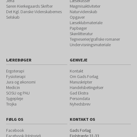
Jena
Læsekasser
Søren Kierkegaards Skrifter
Møgmisaktiviteter
Det Kgl. Danske Videnskabernes
Naturvidenskab
Selskab
Opgaver
Læseklubmateriale
Papbøger
Skønlitteratur
Tegneserier/grafiske romaner
Undervisningsmateriale
LÆREBØGER
GENVEJE
Ergoterapi
Kontakt
Fysioterapi
Om Gads Forlag
Jura og økonomi
Manuskripter
Medicin
Handelsbetingelser
SOSU og PAU
Gad Ekstra
Sygepleje
Persondata
Trojka
Nyhedsbrev
FØLG OS
KONTAKT OS
Facebook
Gads Forlag
Facebook (Historie
)
Fiolstræde 31-33