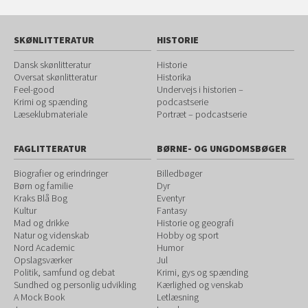
SKØNLITTERATUR
HISTORIE
Dansk skønlitteratur
Historie
Oversat skønlitteratur
Historika
Feel-good
Undervejs i historien –
Krimi og spænding
podcastserie
Læseklubmateriale
Portræt – podcastserie
FAGLITTERATUR
BØRNE- OG UNGDOMSBØGER
Biografier og erindringer
Billedbøger
Børn og familie
Dyr
Kraks Blå Bog
Eventyr
Kultur
Fantasy
Mad og drikke
Historie og geografi
Natur og videnskab
Hobby og sport
Nord Academic
Humor
Opslagsværker
Jul
Politik, samfund og debat
Krimi, gys og spænding
Sundhed og personlig udvikling
Kærlighed og venskab
A Mock Book
Letlæsning