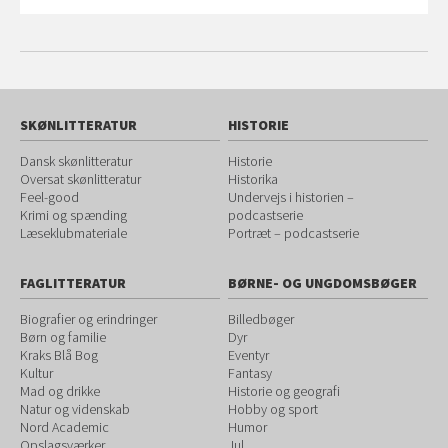
SKØNLITTERATUR
HISTORIE
Dansk skønlitteratur
Historie
Oversat skønlitteratur
Historika
Feel-good
Undervejs i historien –
Krimi og spænding
podcastserie
Læseklubmateriale
Portræt – podcastserie
FAGLITTERATUR
BØRNE- OG UNGDOMSBØGER
Biografier og erindringer
Billedbøger
Børn og familie
Dyr
Kraks Blå Bog
Eventyr
Kultur
Fantasy
Mad og drikke
Historie og geografi
Natur og videnskab
Hobby og sport
Nord Academic
Humor
Opslagsværker
Jul