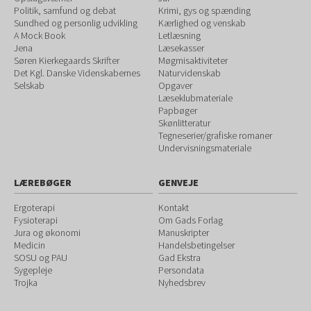
Politik, samfund og debat
Krimi, gys og spænding
Sundhed og personlig udvikling
Kærlighed og venskab
A Mock Book
Letlæsning
Jena
Læsekasser
Søren Kierkegaards Skrifter
Møgmisaktiviteter
Det Kgl. Danske Videnskabernes
Naturvidenskab
Selskab
Opgaver
Læseklubmateriale
Papbøger
Skønlitteratur
Tegneserier/grafiske romaner
Undervisningsmateriale
LÆREBØGER
GENVEJE
Ergoterapi
Kontakt
Fysioterapi
Om Gads Forlag
Jura og økonomi
Manuskripter
Medicin
Handelsbetingelser
SOSU og PAU
Gad Ekstra
Sygepleje
Persondata
Trojka
Nyhedsbrev