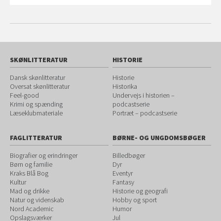
SKØNLITTERATUR
HISTORIE
Dansk skønlitteratur
Historie
Oversat skønlitteratur
Historika
Feel-good
Undervejs i historien –
Krimi og spænding
podcastserie
Læseklubmateriale
Portræt – podcastserie
FAGLITTERATUR
BØRNE- OG UNGDOMSBØGER
Biografier og erindringer
Billedbøger
Børn og familie
Dyr
Kraks Blå Bog
Eventyr
Kultur
Fantasy
Mad og drikke
Historie og geografi
Natur og videnskab
Hobby og sport
Nord Academic
Humor
Opslagsværker
Jul