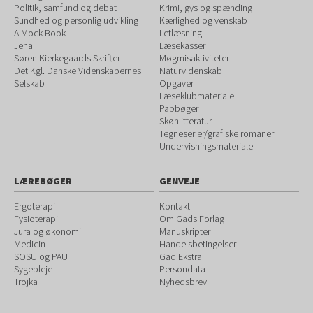
Politik, samfund og debat
Krimi, gys og spænding
Sundhed og personlig udvikling
Kærlighed og venskab
A Mock Book
Letlæsning
Jena
Læsekasser
Søren Kierkegaards Skrifter
Møgmisaktiviteter
Det Kgl. Danske Videnskabernes
Naturvidenskab
Selskab
Opgaver
Læseklubmateriale
Papbøger
Skønlitteratur
Tegneserier/grafiske romaner
Undervisningsmateriale
LÆREBØGER
GENVEJE
Ergoterapi
Kontakt
Fysioterapi
Om Gads Forlag
Jura og økonomi
Manuskripter
Medicin
Handelsbetingelser
SOSU og PAU
Gad Ekstra
Sygepleje
Persondata
Trojka
Nyhedsbrev