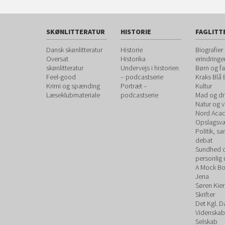
SKØNLITTERATUR
HISTORIE
FAGLITT
Dansk skønlitteratur
Historie
Biografier
Oversat
Historika
erindringe
skønlitteratur
Undervejs i historien
Børn og fa
Feel-good
– podcastserie
Kraks Blå
Krimi og spænding
Portræt –
Kultur
Læseklubmateriale
podcastserie
Mad og dr
Natur og 
Nord Aca
Opslagsvæ
Politik, s
debat
Sundhed 
personlig 
A Mock B
Jena
Søren Kie
Skrifter
Det Kgl. 
Videnskab
Selskab