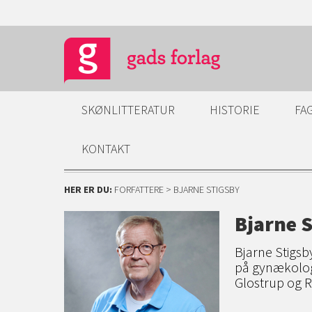
SKØNLITTERATUR
HISTORIE
FA
KONTAKT
HER ER DU:
FORFATTERE
> BJARNE STIGSBY
Bjarne 
Bjarne Stigs
på gynækologi
Glostrup og R