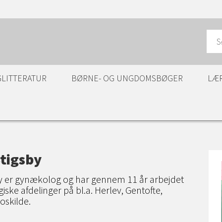
GLITTERATUR
BØRNE- OG UNGDOMSBØGER
LÆ
Stigsby
by er gynækolog og har gennem 11 år arbejdet
ske afdelinger på bl.a. Herlev, Gentofte,
oskilde.