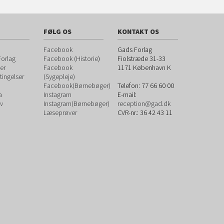
FØLG OS
KONTAKT OS
Facebook
Gads Forlag
orlag
Facebook (Historie
)
Fiolstræde 31-33
er
Facebook
1171
København K
ingelser
(Sygepleje)
Facebook(Børnebøger)
Telefon:
77 66 60 00
a
Instagram
E-mail:
v
Instagram(Børnebøger)
reception@gad.dk
Læseprøver
CVR-nr.: 36 42 43 11