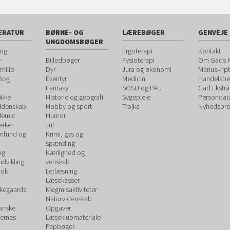
ERATUR
BØRNE- OG
LÆREBØGER
GENVEJE
UNGDOMSBØGER
 og
Ergoterapi
Kontakt
r
Billedbøger
Fysioterapi
Om Gads F
milie
Dyr
Jura og økonomi
Manuskript
 Bog
Eventyr
Medicin
Handelsbet
Fantasy
SOSU og PAU
Gad Ekstra
ikke
Historie og geografi
Sygepleje
Persondat
videnskab
Hobby og sport
Trojka
Nyhedsbre
demic
Humor
rker
Jul
amfund og
Krimi, gys og
spænding
og
Kærlighed og
udvikling
venskab
ook
Letlæsning
Læsekasser
rkegaards
Møgmisaktiviteter
Naturvidenskab
Danske
Opgaver
ernes
Læseklubmateriale
Papbøger