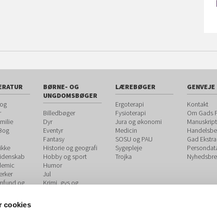
ERATUR
BØRNE- OG
LÆREBØGER
GENVEJE
UNGDOMSBØGER
 og
Ergoterapi
Kontakt
r
Billedbøger
Fysioterapi
Om Gads F
milie
Dyr
Jura og økonomi
Manuskript
 Bog
Eventyr
Medicin
Handelsbet
Fantasy
SOSU og PAU
Gad Ekstra
ikke
Historie og geografi
Sygepleje
Persondat
videnskab
Hobby og sport
Trojka
Nyhedsbre
demic
Humor
rker
Jul
amfund og
Krimi, gys og
spænding
og
Kærlighed og
 cookies
udvikling
venskab