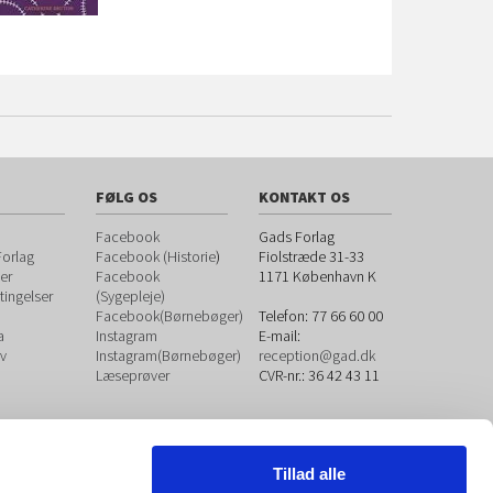
FØLG OS
KONTAKT OS
Facebook
Gads Forlag
orlag
Facebook (Historie
)
Fiolstræde 31-33
er
Facebook
1171
København K
ingelser
(Sygepleje)
Facebook(Børnebøger)
Telefon:
77 66 60 00
a
Instagram
E-mail:
v
Instagram(Børnebøger)
reception@gad.dk
Læseprøver
CVR-nr.: 36 42 43 11
Tillad alle