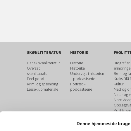
SKØNLITTERATUR
HISTORIE
FAGLITT
Dansk skønlitteratur
Historie
Biografier
Oversat
Historika
erindringe
skønlitteratur
Undervejs i historien
Børn og fa
Feel-good
– podcastserie
Kraks Blå
Krimi og spænding
Portræt –
Kultur
Læseklubmateriale
podcastserie
Mad og dr
Natur og 
Nord Aca
Opslagsvæ
Politik, s
debat
Sundhed 
Denne hjemmeside bruger
personlig 