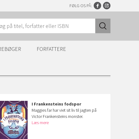
FØLG OS PÅ:
REBØGER
FORFATTERE
I Frankensteins fodspor
Maggies far har viet sit liv til jagten på
Victor Frankensteins monster.
Læs mere