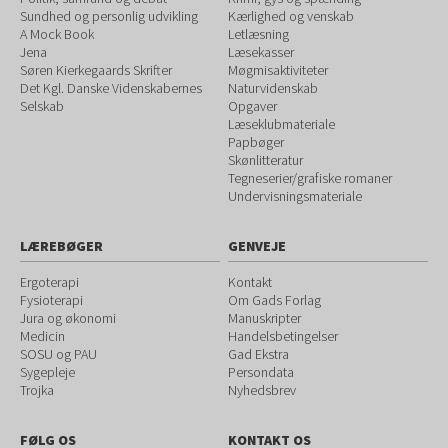
Sundhed og personlig udvikling
Kærlighed og venskab
A Mock Book
Letlæsning
Jena
Læsekasser
Søren Kierkegaards Skrifter
Møgmisaktiviteter
Det Kgl. Danske Videnskabernes
Naturvidenskab
Selskab
Opgaver
Læseklubmateriale
Papbøger
Skønlitteratur
Tegneserier/grafiske romaner
Undervisningsmateriale
LÆREBØGER
GENVEJE
Ergoterapi
Kontakt
Fysioterapi
Om Gads Forlag
Jura og økonomi
Manuskripter
Medicin
Handelsbetingelser
SOSU og PAU
Gad Ekstra
Sygepleje
Persondata
Trojka
Nyhedsbrev
FØLG OS
KONTAKT OS