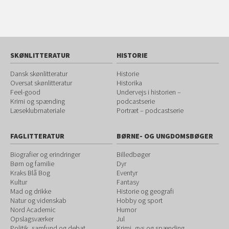
SKØNLITTERATUR
HISTORIE
Dansk skønlitteratur
Historie
Oversat skønlitteratur
Historika
Feel-good
Undervejs i historien –
Krimi og spænding
podcastserie
Læseklubmateriale
Portræt – podcastserie
FAGLITTERATUR
BØRNE- OG UNGDOMSBØGER
Biografier og erindringer
Billedbøger
Børn og familie
Dyr
Kraks Blå Bog
Eventyr
Kultur
Fantasy
Mad og drikke
Historie og geografi
Natur og videnskab
Hobby og sport
Nord Academic
Humor
Opslagsværker
Jul
Politik, samfund og debat
Krimi, gys og spænding