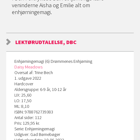
veninderne Aisha og Emilie alt om
enhjørningemagi.
LEKTØRUDTALELSE, DBC
Enhjørningemagi (6) Drømmenes Enhjørning
Daisy Meadows
Oversat af: Trine Bech
1. udgave 2022
Hardcover
Aldersgruppe: 6-9 år, 10-12 år
LIX: 25,60
LO: 17,50
ML: 8,10
ISBN: 9788762739383
Antal sider: 112
Pris: 129,95 kr.
Serie: Enhjørningemagi
Udgiver: Gad Børnebøger